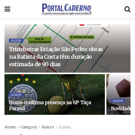
XAXIM
Trincheiras Estação São Pedro: obras
na Batista da Costa têm duração
estimada de 90 dias
XAXIM
XAXIM
Urano confirma presença na 61ª Taça
Paraná
Novidades 
Home
Category
Bairro
Xaxim