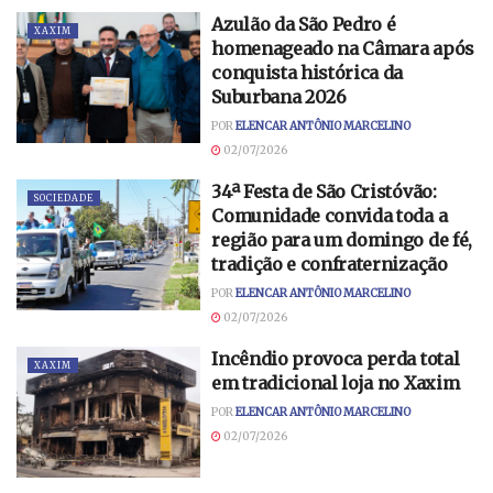
Azulão da São Pedro é
XAXIM
homenageado na Câmara após
conquista histórica da
Suburbana 2026
POR
ELENCAR ANTÔNIO MARCELINO
02/07/2026
34ª Festa de São Cristóvão:
SOCIEDADE
Comunidade convida toda a
região para um domingo de fé,
tradição e confraternização
POR
ELENCAR ANTÔNIO MARCELINO
02/07/2026
Incêndio provoca perda total
XAXIM
em tradicional loja no Xaxim
POR
ELENCAR ANTÔNIO MARCELINO
02/07/2026