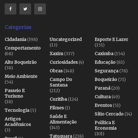
Categorias
Cidadania
(198)
Uncategorized
Esporte E Lazer
(13)
(151)
Comportamento
(68)
Xaxim
(337)
Caximba
(154)
Alto Boqueirão
Curiosidades
(4)
Educação
(81)
(38)
Obras
(148)
Segurança
(78)
Meio Ambiente
Campo Do
Boqueirão
(71)
(54)
Santana
Paraná
(20)
Passeio E
(212)
Turismo
Cultura
(49)
Curitiba
(124)
(18)
Eventos
(51)
Filmes
(1)
Tecnologia
(5)
Sítio Cercado
(14)
Saúde E
Artigos
Alimentação
Política E
Acadêmicos
(143)
Economia
(3)
(101)
Tatuquara
(238)