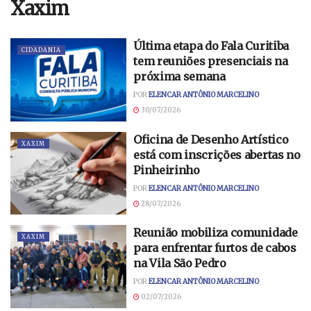
Xaxim
Última etapa do Fala Curitiba
CIDADANIA
tem reuniões presenciais na
próxima semana
POR
ELENCAR ANTÔNIO MARCELINO
30/07/2026
Oficina de Desenho Artístico
XAXIM
está com inscrições abertas no
Pinheirinho
POR
ELENCAR ANTÔNIO MARCELINO
28/07/2026
Reunião mobiliza comunidade
XAXIM
para enfrentar furtos de cabos
na Vila São Pedro
POR
ELENCAR ANTÔNIO MARCELINO
02/07/2026