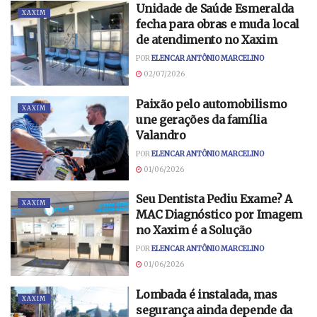
Unidade de Saúde Esmeralda
XAXIM
fecha para obras e muda local
de atendimento no Xaxim
POR
ELENCAR ANTÔNIO MARCELINO
02/07/2026
Paixão pelo automobilismo
XAXIM
une gerações da família
Valandro
POR
ELENCAR ANTÔNIO MARCELINO
01/06/2026
Seu Dentista Pediu Exame? A
XAXIM
MAC Diagnóstico por Imagem
no Xaxim é a Solução
POR
ELENCAR ANTÔNIO MARCELINO
01/06/2026
Lombada é instalada, mas
XAXIM
segurança ainda depende da