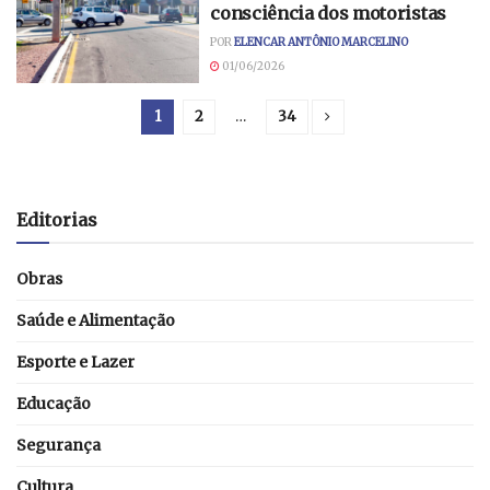
consciência dos motoristas
POR
ELENCAR ANTÔNIO MARCELINO
01/06/2026
1
2
…
34
Editorias
Obras
Saúde e Alimentação
Esporte e Lazer
Educação
Segurança
Cultura