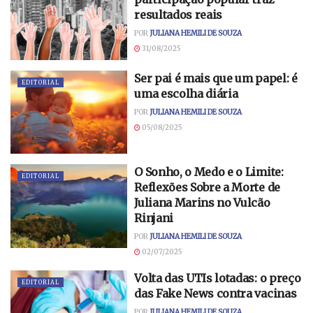
resultados reais
POR
JULIANA HEMILI DE SOUZA
31/08/2025
Ser pai é mais que um papel: é
EDITORIAL
uma escolha diária
POR
JULIANA HEMILI DE SOUZA
05/08/2025
O Sonho, o Medo e o Limite:
EDITORIAL
Reflexões Sobre a Morte de
Juliana Marins no Vulcão
Rinjani
POR
JULIANA HEMILI DE SOUZA
02/07/2025
Volta das UTIs lotadas: o preço
EDITORIAL
das Fake News contra vacinas
POR
JULIANA HEMILI DE SOUZA