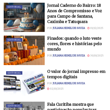
Jornal Caderno do Bairro: 18
EDITORIAL
Anos de Compromisso e Voz
para Campo de Santana,
Caximba e Tatuquara
POR
JULIANA HEMILI DE SOUZA
01/12/2025
Finados: quando o luto veste
EDITORIAL
cores, flores e histórias pelo
mundo
POR
JULIANA HEMILI DE SOUZA
30/10/2025
O valor do jornal impresso em
EDITORIAL
tempos digitais
POR
JULIANA HEMILI DE SOUZA
02/10/2025
Fala Curitiba mostra que
EDITORIAL
participação popular traz