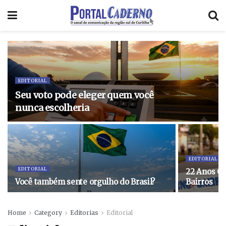
EDITORIAL
Seu voto pode eleger quem você
nunca escolheria
EDITORIAL
EDITORIAL
22 Anos Co
Você também sente orgulho do Brasil?
Bairros
Home
Category
Editorias
Editorial