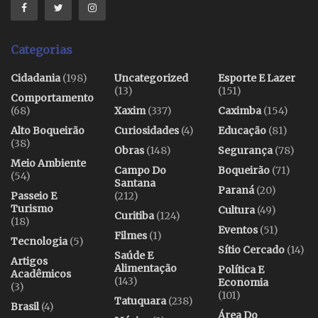
Categorias
Cidadania
(198)
Uncategorized
Esporte E Lazer
(13)
(151)
Comportamento
(68)
Xaxim
(337)
Caximba
(154)
Alto Boqueirão
Curiosidades
(4)
Educação
(81)
(38)
Obras
(148)
Segurança
(78)
Meio Ambiente
Campo Do
Boqueirão
(71)
(54)
Santana
Paraná
(20)
Passeio E
(212)
Turismo
Cultura
(49)
Curitiba
(124)
(18)
Eventos
(51)
Filmes
(1)
Tecnologia
(5)
Sítio Cercado
(14)
Saúde E
Artigos
Alimentação
Política E
Acadêmicos
(143)
Economia
(3)
(101)
Tatuquara
(238)
Brasil
(4)
Área Do