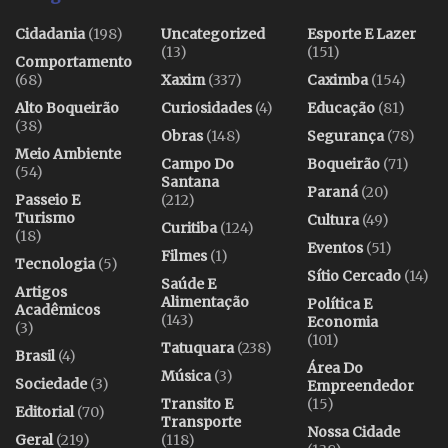
Cidadania
(198)
Uncategorized
Esporte E Lazer
(13)
(151)
Comportamento
(68)
Xaxim
(337)
Caximba
(154)
Alto Boqueirão
Curiosidades
(4)
Educação
(81)
(38)
Obras
(148)
Segurança
(78)
Meio Ambiente
Campo Do
Boqueirão
(71)
(54)
Santana
Paraná
(20)
Passeio E
(212)
Turismo
Cultura
(49)
Curitiba
(124)
(18)
Eventos
(51)
Filmes
(1)
Tecnologia
(5)
Sítio Cercado
(14)
Saúde E
Artigos
Alimentação
Política E
Acadêmicos
(143)
Economia
(3)
(101)
Tatuquara
(238)
Brasil
(4)
Área Do
Música
(3)
Sociedade
(3)
Empreendedor
Transito E
(15)
Editorial
(70)
Transporte
Nossa Cidade
Geral
(219)
(118)