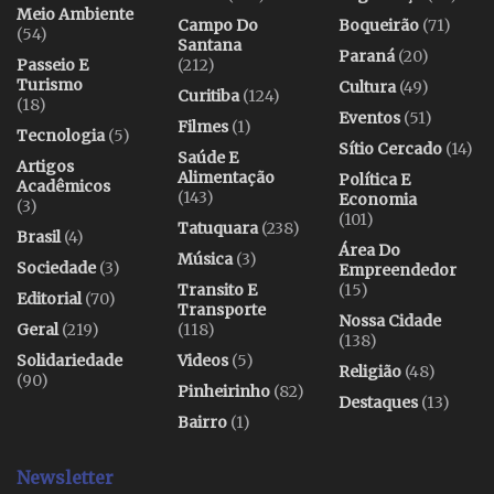
Meio Ambiente
Campo Do
Boqueirão
(71)
(54)
Santana
Paraná
(20)
Passeio E
(212)
Turismo
Cultura
(49)
Curitiba
(124)
(18)
Eventos
(51)
Filmes
(1)
Tecnologia
(5)
Sítio Cercado
(14)
Saúde E
Artigos
Alimentação
Política E
Acadêmicos
(143)
Economia
(3)
(101)
Tatuquara
(238)
Brasil
(4)
Área Do
Música
(3)
Sociedade
(3)
Empreendedor
Transito E
(15)
Editorial
(70)
Transporte
Nossa Cidade
Geral
(219)
(118)
(138)
Solidariedade
Videos
(5)
Religião
(48)
(90)
Pinheirinho
(82)
Destaques
(13)
Bairro
(1)
Newsletter