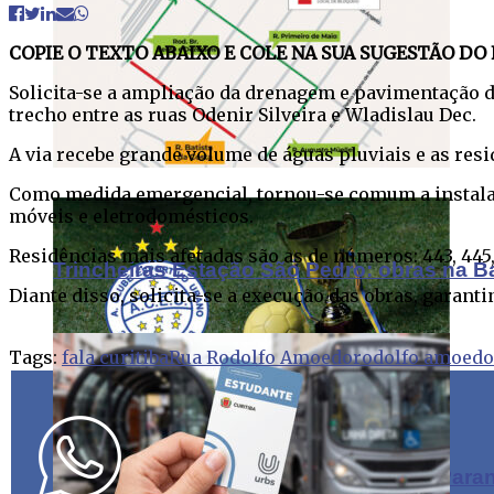
COPIE O TEXTO ABAIXO E COLE NA SUA SUGESTÃO DO 
Solicita-se a ampliação da drenagem e pavimentação d
trecho entre as ruas Odenir Silveira e Wladislau Dec.
Cartão Estudante totalmente online
A via recebe grande volume de águas pluviais e as res
Como medida emergencial, tornou-se comum a instalaçã
móveis e eletrodomésticos.
Residências mais afetadas são as de números: 443, 445, 457
Trincheiras Estação São Pedro: obras na B
Diante disso, solicita-se a execução das obras, garant
Tags:
fala curitiba
Rua Rodolfo Amoedo
rodolfo amoedo
Urano confirma presença na 61ª Taça Para