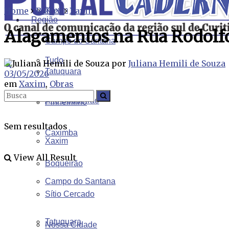
Home
Bairro
Xaxim
Xaxim
Região
Alagamentos na Rua Rodol
Campo do Santana
Tudo
por
Juliana Hemili de Souza
Tatuquara
03/05/2026
em
Xaxim
,
Obras
Alto Boqueirão
Pinheirinho
Sem resultados
Caximba
Xaxim
View All Result
Boqueirão
Campo do Santana
Sítio Cercado
Tatuquara
Nossa Cidade