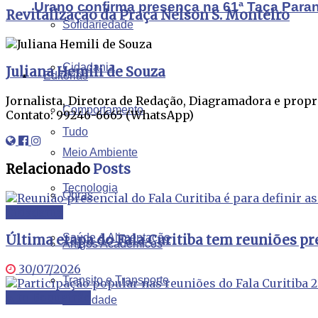
Urano confirma presença na 61ª Taça Para
Revitalização da Praça Nelson S. Monteiro
Solidariedade
Cidadania
Juliana Hemili de Souza
Editorias
Jornalista, Diretora de Redação, Diagramadora e propr
Comportamento
Contato: 99246-6665 (WhatsApp)
Tudo
Meio Ambiente
Relacionado
Posts
Tecnologia
Obras
Cidadania
Saúde e Alimentação
Última etapa do Fala Curitiba tem reuniões p
Artigos Acadêmicos
30/07/2026
Transito e Transporte
Alto Boqueirão
Sociedade