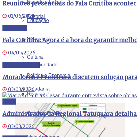
Esporte e Lazer
Reuniões presenciais do Fala Curitiba aconte
01/06/2026
Editorial
Educação
Cidadania
Segurança
Fala Curitiba: Agora é a hora de garantir melho
Geral
04/05/2026
Cultura
Meio Ambiente
Solidariedade
Política e Economia
Moradores e Prefeitura discutem solução pa
Cidadania
03/03/2026
Religião
Geral
Administrador da Regional Tatuquara detalha 
Comportamento
03/03/2026