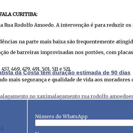
FALA CURITIBA:
a Rua Rodolfo Amoedo. A intervenção é para reduzir os
idências na parte mais baixa são frequentemente atingi
o de barreiras improvisadas nos portões, com placas m
, 469, 479, 491, 501, 511 e 521.
atista da Costa têm duração estimada de 90 dias
indo mais segurança e qualidade de vida aos moradores 
alagamento no xaxim
alagamento rua rodolfo amoedo
e
Número do WhatsApp
ná