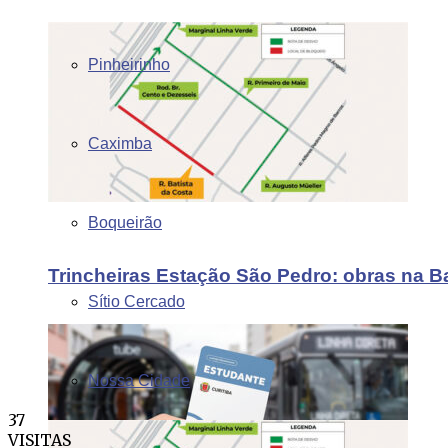
Pinheirinho
Caximba
Boqueirão
Trincheiras Estação São Pedro: obras na B
Sítio Cercado
Nossa Cidade
37
VISITAS