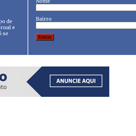
Nome
Bairro
po de
rnal e
ó se