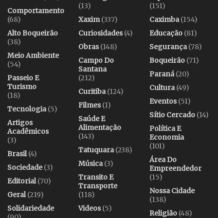
(13)
(151)
Comportamento
(68)
Xaxim
(337)
Caximba
(154)
Alto Boqueirão
Curiosidades
(4)
Educação
(81)
(38)
Obras
(148)
Segurança
(78)
Meio Ambiente
Campo Do
Boqueirão
(71)
(54)
Santana
Paraná
(20)
Passeio E
(212)
Turismo
Cultura
(49)
Curitiba
(124)
(18)
Eventos
(51)
Filmes
(1)
Tecnologia
(5)
Sítio Cercado
(14)
Saúde E
Artigos
Alimentação
Política E
Acadêmicos
(143)
Economia
(3)
(101)
Tatuquara
(238)
Brasil
(4)
Área Do
Música
(3)
Sociedade
(3)
Empreendedor
Transito E
(15)
Editorial
(70)
Transporte
Nossa Cidade
Geral
(219)
(118)
(138)
Solidariedade
Videos
(5)
Religião
(48)
(90)