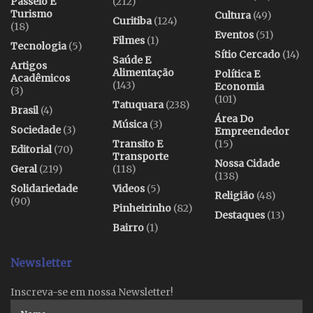
Passeio E
(212)
Turismo
Cultura
(49)
Curitiba
(124)
(18)
Eventos
(51)
Filmes
(1)
Tecnologia
(5)
Sítio Cercado
(14)
Saúde E
Artigos
Alimentação
Política E
Acadêmicos
(143)
Economia
(3)
(101)
Tatuquara
(238)
Brasil
(4)
Área Do
Música
(3)
Sociedade
(3)
Empreendedor
Transito E
(15)
Editorial
(70)
Transporte
Nossa Cidade
Geral
(219)
(118)
(138)
Solidariedade
Videos
(5)
Religião
(48)
(90)
Pinheirinho
(82)
Destaques
(13)
Bairro
(1)
Newsletter
Inscreva-se em nossa Newsletter!