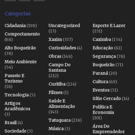
Categorias
Cidadania
(198)
Uncategorized
Esporte E Lazer
(13)
(151)
Comportamento
(68)
Xaxim
(337)
Caximba
(154)
Alto Boqueirão
Curiosidades
(4)
Educação
(81)
(38)
Obras
(148)
Segurança
(78)
Meio Ambiente
Campo Do
Boqueirão
(71)
(54)
Santana
Paraná
(20)
Passeio E
(212)
Turismo
Cultura
(49)
Curitiba
(124)
(18)
Eventos
(51)
Filmes
(1)
Tecnologia
(5)
Sítio Cercado
(14)
Saúde E
Artigos
Alimentação
Política E
Acadêmicos
(143)
Economia
(3)
(101)
Tatuquara
(238)
Brasil
(4)
Área Do
Música
(3)
Sociedade
(3)
Empreendedor