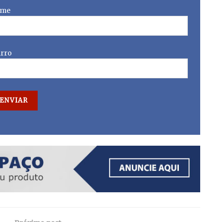
me
irro