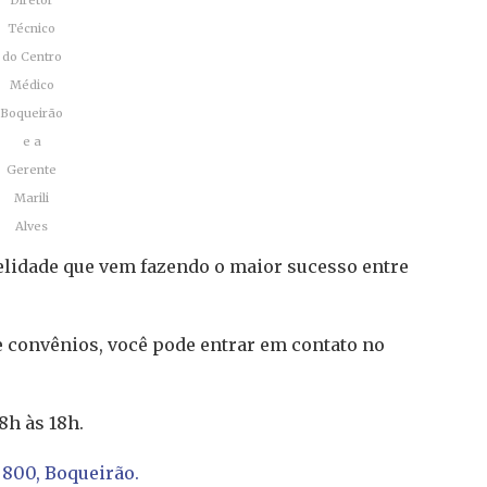
Diretor
Técnico
do Centro
Médico
Boqueirão
e a
Gerente
Marili
Alves
elidade que vem fazendo o maior sucesso entre
e convênios, você pode entrar em contato no
8h às 18h.
 800, Boqueirão.