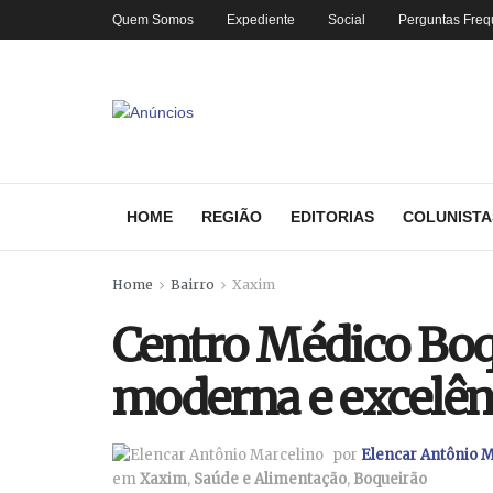
Quem Somos
Expediente
Social
Perguntas Freq
HOME
REGIÃO
EDITORIAS
COLUNISTA
Home
Bairro
Xaxim
Centro Médico Boq
moderna e excelênc
por
Elencar Antônio M
em
Xaxim
,
Saúde e Alimentação
,
Boqueirão