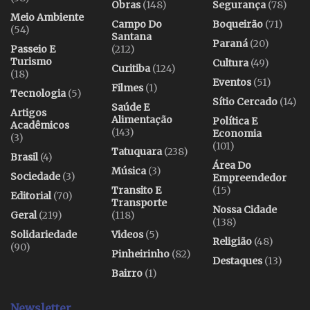
Obras
(148)
Segurança
(78)
Meio Ambiente
Campo Do
Boqueirão
(71)
(54)
Santana
Paraná
(20)
Passeio E
(212)
Turismo
Cultura
(49)
Curitiba
(124)
(18)
Eventos
(51)
Filmes
(1)
Tecnologia
(5)
Sítio Cercado
(14)
Saúde E
Artigos
Alimentação
Política E
Acadêmicos
(143)
Economia
(3)
(101)
Tatuquara
(238)
Brasil
(4)
Área Do
Música
(3)
Sociedade
(3)
Empreendedor
Transito E
(15)
Editorial
(70)
Transporte
Nossa Cidade
Geral
(219)
(118)
(138)
Solidariedade
Videos
(5)
Religião
(48)
(90)
Pinheirinho
(82)
Destaques
(13)
Bairro
(1)
Newsletter