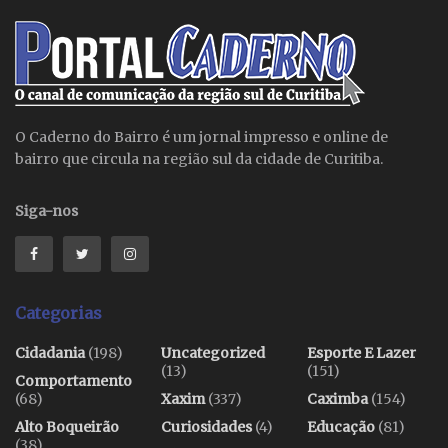
O Caderno do Bairro é um jornal impresso e online de
bairro que circula na região sul da cidade de Curitiba.
Siga-nos
Categorias
Cidadania
(198)
Uncategorized
Esporte E Lazer
(13)
(151)
Comportamento
(68)
Xaxim
(337)
Caximba
(154)
Alto Boqueirão
Curiosidades
(4)
Educação
(81)
(38)