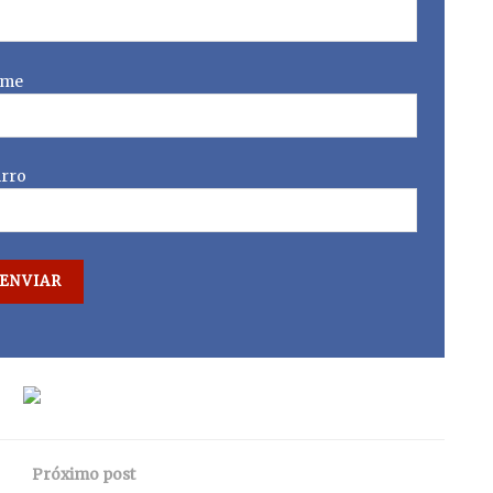
me
irro
Próximo post