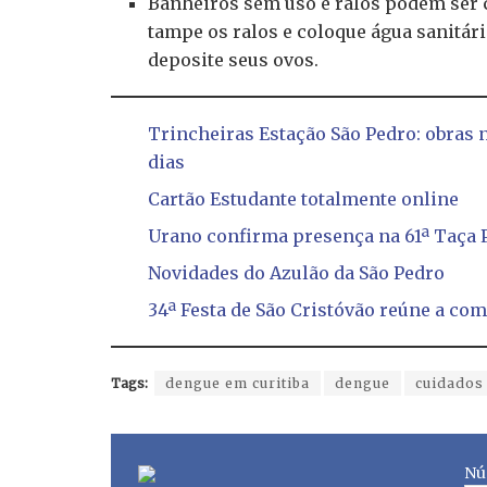
Banheiros sem uso e ralos podem ser c
tampe os ralos e coloque água sanitári
deposite seus ovos.
Trincheiras Estação São Pedro: obras 
dias
Cartão Estudante totalmente online
Urano confirma presença na 61ª Taça 
Novidades do Azulão da São Pedro
34ª Festa de São Cristóvão reúne a co
Tags:
dengue em curitiba
dengue
cuidados
Nú