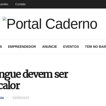
uentes
Contato
S
EMPREENDEDOR
ANUNCIE
EVENTOS
TEM NO BAI
engue devem ser
calor
uza
03/01/2025