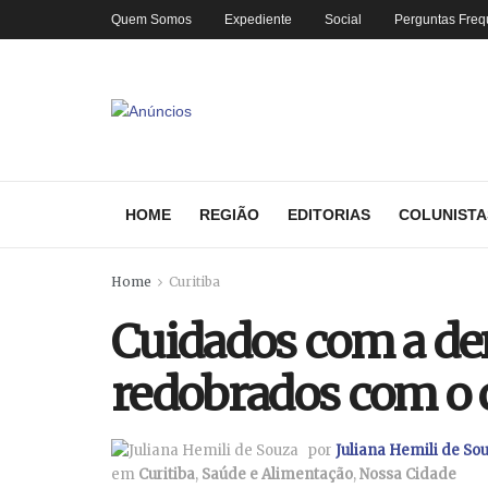
Quem Somos
Expediente
Social
Perguntas Freq
HOME
REGIÃO
EDITORIAS
COLUNISTA
Home
Curitiba
Cuidados com a d
redobrados com o 
por
Juliana Hemili de So
em
Curitiba
,
Saúde e Alimentação
,
Nossa Cidade