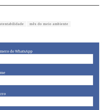
stentabilidade
mês do meio ambiente
mero do WhatsApp
me
irro