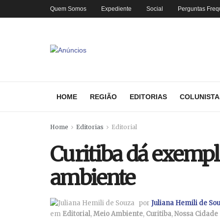
Quem Somos
Expediente
Social
Perguntas Freq
HOME
REGIÃO
EDITORIAS
COLUNISTA
Home
Editorias
Editorial
Curitiba dá exemp
ambiente
por
Juliana Hemili de So
em
Editorial
,
Meio Ambiente
,
Curitiba
,
Nossa Cidade