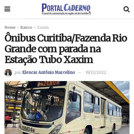
Home
Bairro
Xaxim
Ônibus Curitiba/Fazenda Rio
Grande com parada na
Estação Tubo Xaxim
por
Elencar Antônio Marcelino
19/12/2022