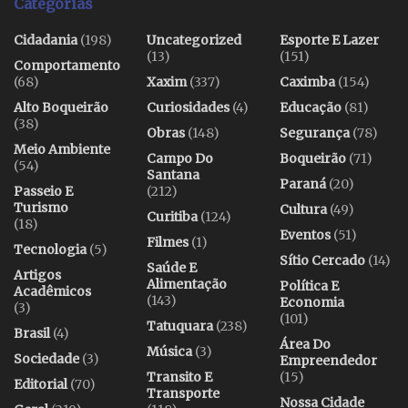
Categorias
Cidadania
(198)
Uncategorized
Esporte E Lazer
(13)
(151)
Comportamento
(68)
Xaxim
(337)
Caximba
(154)
Alto Boqueirão
Curiosidades
(4)
Educação
(81)
(38)
Obras
(148)
Segurança
(78)
Meio Ambiente
Campo Do
Boqueirão
(71)
(54)
Santana
Paraná
(20)
Passeio E
(212)
Turismo
Cultura
(49)
Curitiba
(124)
(18)
Eventos
(51)
Filmes
(1)
Tecnologia
(5)
Sítio Cercado
(14)
Saúde E
Artigos
Alimentação
Política E
Acadêmicos
(143)
Economia
(3)
(101)
Tatuquara
(238)
Brasil
(4)
Área Do
Música
(3)
Sociedade
(3)
Empreendedor
Transito E
(15)
Editorial
(70)
Transporte
Nossa Cidade