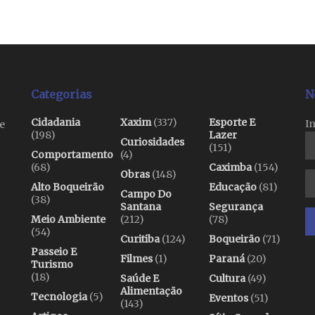
Categorias
N
Cidadania
Xaxim
(337)
Esporte E
I
e
(198)
Lazer
Curiosidades
(151)
Comportamento
(4)
(68)
Caximba
(154)
Obras
(148)
Alto Boqueirão
Educação
(81)
Campo Do
(38)
Santana
Segurança
Meio Ambiente
(212)
(78)
(54)
Curitiba
(124)
Boqueirão
(71)
Passeio E
Filmes
(1)
Paraná
(20)
Turismo
(18)
Saúde E
Cultura
(49)
Alimentação
Tecnologia
(5)
Eventos
(51)
(143)