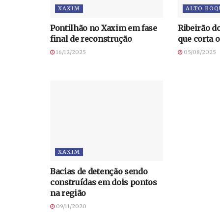
XAXIM
ALTO BOQ
Pontilhão no Xaxim em fase
Ribeirão do
final de reconstrução
que corta 
16/12/2025
05/08/2025
XAXIM
Bacias de detenção sendo
construídas em dois pontos
na região
09/11/2020