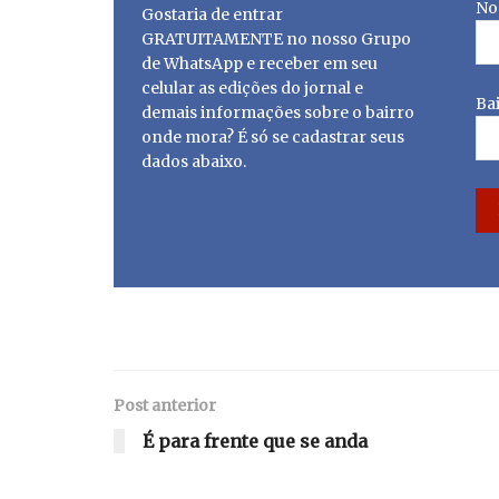
No
Gostaria de entrar
GRATUITAMENTE no nosso Grupo
de WhatsApp e receber em seu
celular as edições do jornal e
Ba
demais informações sobre o bairro
onde mora? É só se cadastrar seus
dados abaixo.
Post anterior
É para frente que se anda