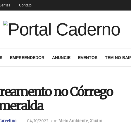
uentes
Contato
S
EMPREENDEDOR
ANUNCIE
EVENTOS
TEM NO BAI
reamento no Córrego
smeralda
arcelino
04/10/2022
em
Meio Ambiente
,
Xaxim