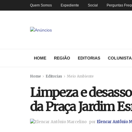
Quem Somos
Expediente
Social
Perguntas Freq
HOME
REGIÃO
EDITORIAS
COLUNISTA
Home
Editorias
Meio Ambiente
Limpeza e desasso
da Praça Jardim E
por
Elencar Antônio M