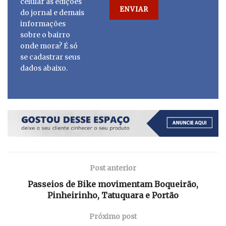
celular as edições
do jornal e demais
informações
sobre o bairro
onde mora? É só
se cadastrar seus
dados abaixo.
Post anterior
Passeios de Bike movimentam Boqueirão,
Pinheirinho, Tatuquara e Portão
Próximo post