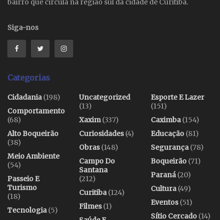
bairro que circula na região sul da cidade de Curitiba.
Siga-nos
Categorias
Cidadania
(198)
Uncategorized
Esporte E Lazer
(13)
(151)
Comportamento
(68)
Xaxim
(337)
Caximba
(154)
Alto Boqueirão
Curiosidades
(4)
Educação
(81)
(38)
Obras
(148)
Segurança
(78)
Meio Ambiente
Campo Do
Boqueirão
(71)
(54)
Santana
Paraná
(20)
Passeio E
(212)
Turismo
Cultura
(49)
Curitiba
(124)
(18)
Eventos
(51)
Filmes
(1)
Tecnologia
(5)
Sítio Cercado
(14)