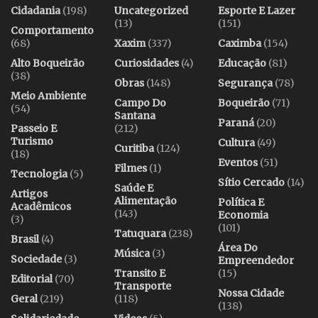
Cidadania
(198)
Uncategorized
Esporte E Lazer
(13)
(151)
Comportamento
(68)
Xaxim
(337)
Caximba
(154)
Alto Boqueirão
Curiosidades
(4)
Educação
(81)
(38)
Obras
(148)
Segurança
(78)
Meio Ambiente
Campo Do
Boqueirão
(71)
(54)
Santana
Paraná
(20)
Passeio E
(212)
Turismo
Cultura
(49)
Curitiba
(124)
(18)
Eventos
(51)
Filmes
(1)
Tecnologia
(5)
Sítio Cercado
(14)
Saúde E
Artigos
Alimentação
Política E
Acadêmicos
(143)
Economia
(3)
(101)
Tatuquara
(238)
Brasil
(4)
Área Do
Música
(3)
Sociedade
(3)
Empreendedor
Transito E
(15)
Editorial
(70)
Transporte
Nossa Cidade
Geral
(219)
(118)
(138)