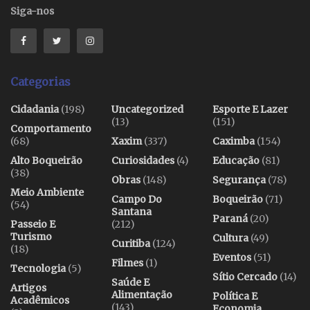
Siga-nos
Categorias
Cidadania
(198)
Uncategorized
Esporte E Lazer
(13)
(151)
Comportamento
(68)
Xaxim
(337)
Caximba
(154)
Alto Boqueirão
Curiosidades
(4)
Educação
(81)
(38)
Obras
(148)
Segurança
(78)
Meio Ambiente
Campo Do
Boqueirão
(71)
(54)
Santana
Paraná
(20)
Passeio E
(212)
Turismo
Cultura
(49)
Curitiba
(124)
(18)
Eventos
(51)
Filmes
(1)
Tecnologia
(5)
Sítio Cercado
(14)
Saúde E
Artigos
Alimentação
Política E
Acadêmicos
(143)
Economia