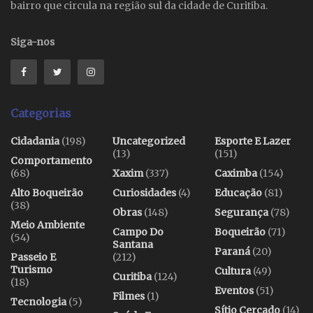
bairro que circula na região sul da cidade de Curitiba.
Siga-nos
Categorias
Cidadania
(198)
Uncategorized
Esporte E Lazer
(13)
(151)
Comportamento
(68)
Xaxim
(337)
Caximba
(154)
Alto Boqueirão
Curiosidades
(4)
Educação
(81)
(38)
Obras
(148)
Segurança
(78)
Meio Ambiente
Campo Do
Boqueirão
(71)
(54)
Santana
Paraná
(20)
Passeio E
(212)
Turismo
Cultura
(49)
Curitiba
(124)
(18)
Eventos
(51)
Filmes
(1)
Tecnologia
(5)
Sítio Cercado
(14)