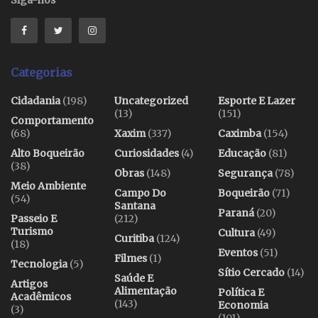
Siga-nos
Categorias
Cidadania
(198)
Uncategorized
Esporte E Lazer
(13)
(151)
Comportamento
(68)
Xaxim
(337)
Caximba
(154)
Alto Boqueirão
Curiosidades
(4)
Educação
(81)
(38)
Obras
(148)
Segurança
(78)
Meio Ambiente
Campo Do
Boqueirão
(71)
(54)
Santana
Paraná
(20)
Passeio E
(212)
Turismo
Cultura
(49)
Curitiba
(124)
(18)
Eventos
(51)
Filmes
(1)
Tecnologia
(5)
Sítio Cercado
(14)
Saúde E
Artigos
Alimentação
Política E
Acadêmicos
(143)
Economia
(3)