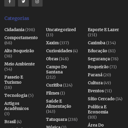
Categorias
Cidadania
(198)
Uncategorized
Esporte E Lazer
(13)
(151)
Comportamento
(68)
Xaxim
(337)
Caximba
(154)
Alto Boqueirão
Curiosidades
(4)
Educação
(81)
(38)
Obras
(148)
Segurança
(78)
Meio Ambiente
Campo Do
Boqueirão
(71)
(54)
Santana
Paraná
(20)
Passeio E
(212)
Turismo
Cultura
(49)
Curitiba
(124)
(18)
Eventos
(51)
Filmes
(1)
Tecnologia
(5)
Sítio Cercado
(14)
Saúde E
Artigos
Alimentação
Política E
Acadêmicos
(143)
Economia
(3)
(101)
Tatuquara
(238)
Brasil
(4)
Área Do
Música
(3)