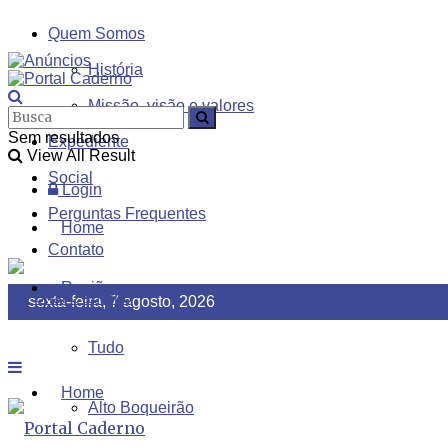
Quem Somos
História
Missão, visão e valores
Sem resultados
Expediente
View All Result
Social
Login
Perguntas Frequentes
Home
Contato
Região
sexta-feira, 7 agosto, 2026
Tudo
Home
Alto Boqueirão