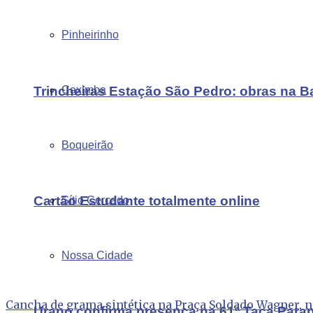
Pinheirinho
Trincheiras Estação São Pedro: obras na B
Caximba
Boqueirão
Cartão Estudante totalmente online
Sítio Cercado
Nossa Cidade
Cancha de grama sintética na Praça Soldado Wagner, no
Urano confirma presença na 61ª Taça Para