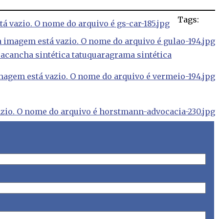
Tags:
ra
cancha sintética tatuquara
grama sintética