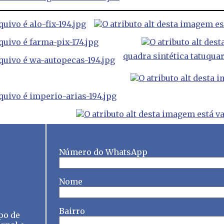
quadra sintética tatuqua
Número do WhatsApp
Nome
Bairro
po de