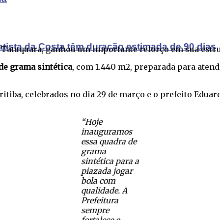
atista da Costa têm duração estimada de 90 dias
 Tatuquara, ganhou um importante reforço em sua estrut
 de grama sintética
, com 1.440 m2, preparada para atend
ritiba, celebrados no dia 29 de março e o prefeito Edu
“Hoje
inauguramos
essa quadra de
grama
sintética para a
piazada jogar
bola com
qualidade. A
Prefeitura
sempre
fortalece o