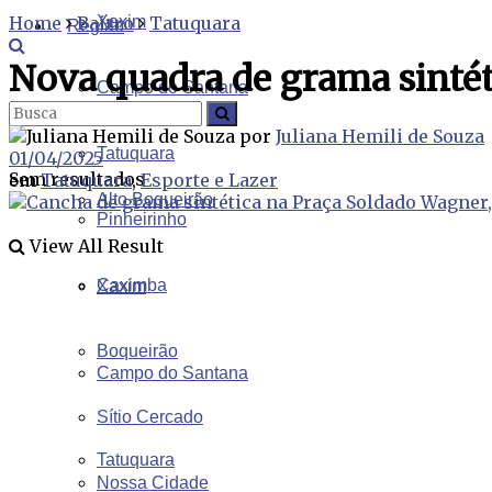
Home
Bairro
Xaxim
Tatuquara
Região
Nova quadra de grama sinté
Campo do Santana
Tudo
por
Juliana Hemili de Souza
Tatuquara
01/04/2025
Sem resultados
em
Tatuquara
,
Esporte e Lazer
Alto Boqueirão
Pinheirinho
View All Result
Caximba
Xaxim
Boqueirão
Campo do Santana
Sítio Cercado
Tatuquara
Nossa Cidade