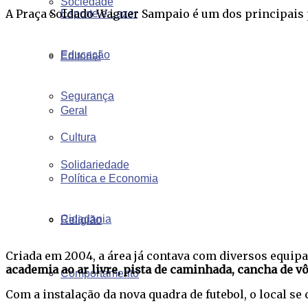
Sociedade
A Praça Soldado Wagner Sampaio é um dos principais p
Esporte e Lazer
Educação
Editorial
Segurança
Geral
Cultura
Solidariedade
Política e Economia
Cidadania
Religião
Criada em 2004, a área já contava com diversos equi
academia ao ar livre, pista de caminhada, cancha de vô
Comportamento
Com a instalação da nova quadra de futebol, o local s