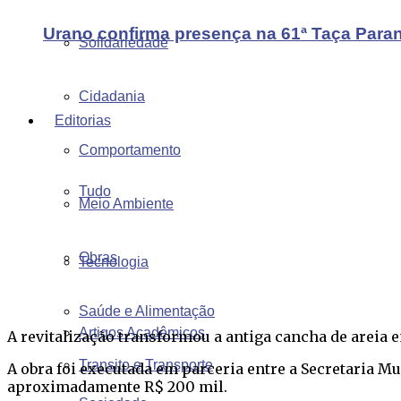
Urano confirma presença na 61ª Taça Para
Solidariedade
Cidadania
Editorias
Comportamento
Tudo
Meio Ambiente
Obras
Tecnologia
Saúde e Alimentação
Artigos Acadêmicos
A revitalização transformou a antiga cancha de areia 
Transito e Transporte
A obra foi executada em parceria entre a Secretaria M
aproximadamente R$ 200 mil.