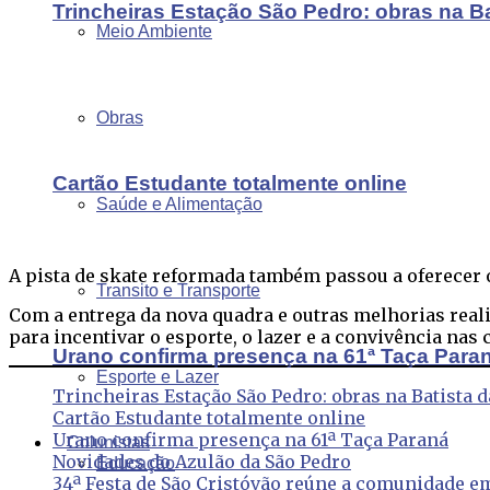
Trincheiras Estação São Pedro: obras na B
Meio Ambiente
Obras
Cartão Estudante totalmente online
Saúde e Alimentação
A pista de skate reformada também passou a oferecer o
Transito e Transporte
Com a entrega da nova quadra e outras melhorias reali
para incentivar o esporte, o lazer e a convivência na
Urano confirma presença na 61ª Taça Para
Esporte e Lazer
Trincheiras Estação São Pedro: obras na Batista 
Cartão Estudante totalmente online
Urano confirma presença na 61ª Taça Paraná
Colunistas
Novidades do Azulão da São Pedro
Educação
34ª Festa de São Cristóvão reúne a comunidade e