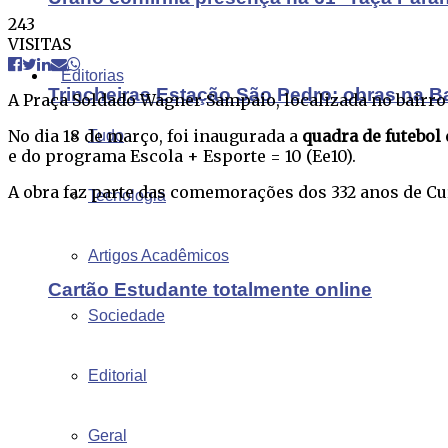
243
VISITAS
Editorias
Trincheiras Estação São Pedro: obras na B
A Praça Soldado Wagner Sampaio, localizada no bairro
No dia 18 de março, foi inaugurada a
quadra de futebol
Tudo
e do programa Escola + Esporte = 10 (Ee10).
A obra faz parte das comemorações dos 332 anos de Cu
Tecnologia
Artigos Acadêmicos
Cartão Estudante totalmente online
Sociedade
Editorial
Geral