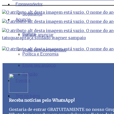
Empreendedor
Segurança
Anuncie
Cultura
Por que anunciar
tatuquara
praça soldado wagner sampaio
Visita sem compromisso
Política e Economia
Envie seu anúncio
Religião
Eventos
Tem no bairro
Receba notícias pelo WhatsApp!
Gostaria de entrar GRATUITAMENTE no nosso Gru