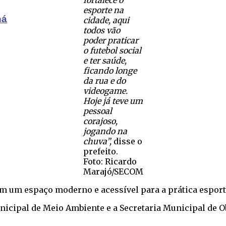
esporte na
ná
cidade, aqui
todos vão
poder praticar
o futebol social
e ter saúde,
ficando longe
da rua e do
videogame.
Hoje já teve um
pessoal
corajoso,
jogando na
chuva”,
disse o
prefeito.
Foto: Ricardo
Marajó/SECOM
em um espaço moderno e acessível para a prática esport
unicipal de Meio Ambiente e a Secretaria Municipal de 