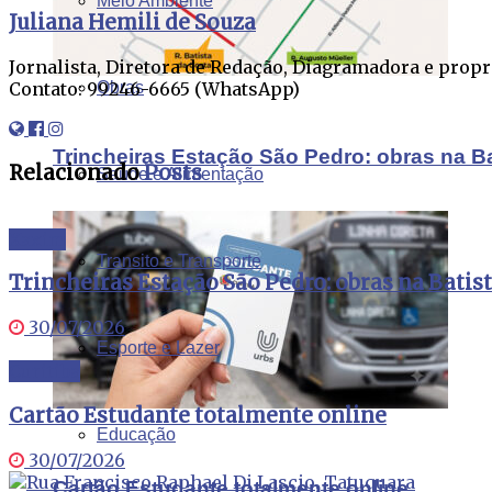
Meio Ambiente
Juliana Hemili de Souza
Jornalista, Diretora de Redação, Diagramadora e propr
Contato: 99246-6665 (WhatsApp)
Obras
Trincheiras Estação São Pedro: obras na B
Relacionado
Posts
Saúde e Alimentação
Xaxim
Transito e Transporte
Trincheiras Estação São Pedro: obras na Batis
30/07/2026
Esporte e Lazer
Curitiba
Cartão Estudante totalmente online
Educação
30/07/2026
Cartão Estudante totalmente online