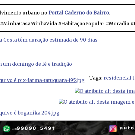
olvimento urbano no
Portal Caderno do Bairro
.
a #MinhaCasaMinhaVida #HabitaçãoPopular #Moradia #
da Costa têm duração estimada de 90 dias
m um domingo de fé e tradição
Tags:
residencial 