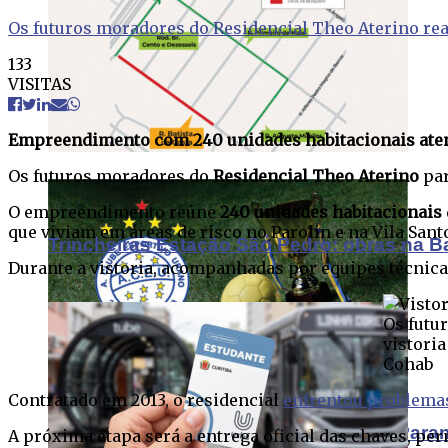
Os futuros moradores do Residencial Theo Aterino reali
133
VISITAS
Cartão Estudante totalmente online
Empreendimento com 240 unidades habitacionais atende
Os futuros moradores do
Residencial Theo Aterino
par
O empreendimento reúne
240 unidades habitacionais
que viviam em áreas de risco no Parolin e na Vila Sa
Trincheiras Estação São Pedro: obras na B
Durante a vistoria, acompanhadas por equipes técnic
Os futu
vistoria
Cohab
Contratado em 2013, o residencial
enfrentou problemas
Urano confirma presença na 61ª Taça Para
A próxima etapa será a entrega oficial das chaves, p