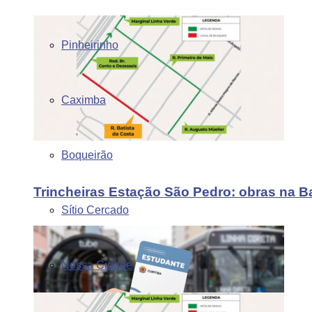
Pinheirinho
Caximba
Boqueirão
Trincheiras Estação São Pedro: obras na B
Sítio Cercado
Nossa Cidade