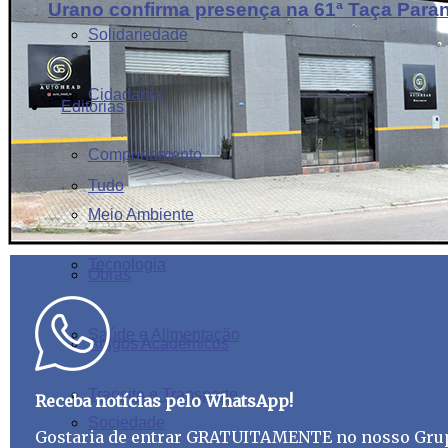
Urano confirma presença na 61ª Taça Para
Solidariedade
Cidadania
Editorias
Comportamento
Tudo
Meio Ambiente
Tecnologia
Obras
Saúde e Alimentação
Artigos Acadêmicos
Transito e Transporte
Receba notícias pelo WhatsApp!
Sociedade
Gostaria de entrar GRATUITAMENTE no nosso Gru