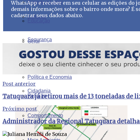
Esporte e Lazer
WhatsApp e receber em seu celular as edições do jo
demais informações sobre o bairro onde mora? É s
cadastrar seus dados abaixo.
Editorial
Educação
Segurança
Geral
Cultura
Solidariedade
Política e Economia
Post anterior
Cidadania
Tatuquara já retirou mais de 13 toneladas de l
Religião
Próximo post
Comportamento
Administrador da Regional Tatuquara detalha 