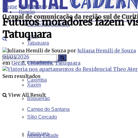
Home
Editorias
Xaxim
Geral
Região
Futuros moradores fazem vis
Campo do Santana
Tatuquara
Tudo
Tatuquara
por
Juliana Hemili de Souza
03/03/2026
Alto Boqueirão
Pinheirinho
em
Geral
,
Cidadania
,
Tatuquara
Sem resultados
Caximba
Xaxim
View All Result
Boqueirão
Campo do Santana
Sítio Cercado
Tatuquara
Nossa Cidade