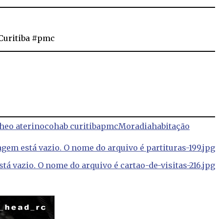
Curitiba #pmc
theo aterino
cohab curitiba
pmc
Moradia
habitação