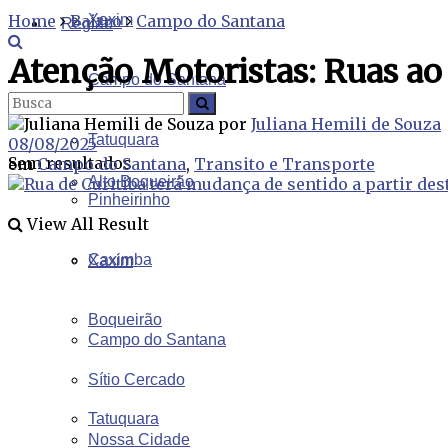
Home
Bairro
Xaxim
Campo do Santana
Região
Atenção Motoristas: Ruas ao
Campo do Santana
Tudo
por
Juliana Hemili de Souza
Tatuquara
08/08/2025
Sem resultados
em
Campo do Santana
,
Transito e Transporte
Alto Boqueirão
Pinheirinho
View All Result
Caximba
Xaxim
Boqueirão
Campo do Santana
Sítio Cercado
Tatuquara
Nossa Cidade