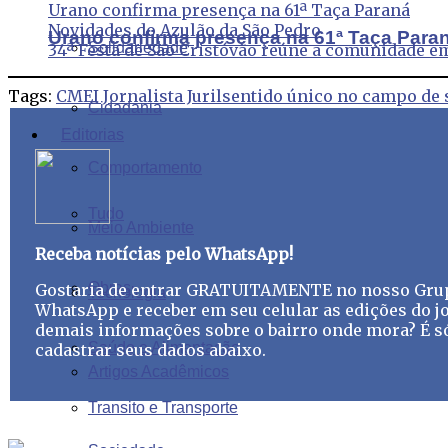
Urano confirma presença na 61ª Taça Paraná
Novidades do Azulão da São Pedro
Urano confirma presença na 61ª Taça Para
Solidariedade
34ª Festa de São Cristóvão reúne a comunidade e
Tags:
CMEI Jornalista Juril
sentido único no campo de 
Cidadania
Editorias
Comportamento
Tudo
Meio Ambiente
Receba notícias pelo WhatsApp!
Obras
Gostaria de entrar GRATUITAMENTE no nosso Gru
Tecnologia
WhatsApp e receber em seu celular as edições do jo
demais informações sobre o bairro onde mora? É s
Saúde e Alimentação
cadastrar seus dados abaixo.
Artigos Acadêmicos
Transito e Transporte