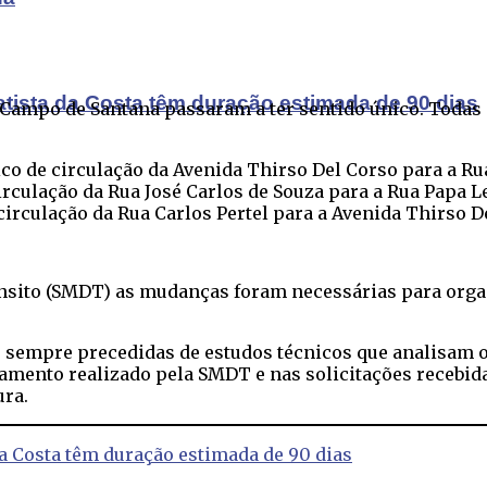
atista da Costa têm duração estimada de 90 dias
o Campo de Santana passaram a ter sentido único. Todas
ico de circulação da Avenida Thirso Del Corso para a Rua
irculação da Rua José Carlos de Souza para a Rua Papa Le
 circulação da Rua Carlos Pertel para a Avenida Thirso D
ânsito (SMDT) as mudanças foram necessárias para organ
 sempre precedidas de estudos técnicos que analisam o
amento realizado pela SMDT e nas solicitações recebida
ura.
da Costa têm duração estimada de 90 dias