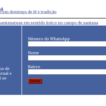
ná
m um domingo de fé e tradição
santana
ruas em sentido único no campo de santana
Número do WhatsApp
Nome
Bairro
po de
rnal e
ó se