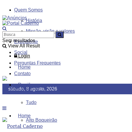
Quem Somos
História
Missão, visão e valores
Sem resultados
Expediente
View All Result
Social
Login
Perguntas Frequentes
Home
Contato
Região
sábado, 8 agosto, 2026
Tudo
Home
Alto Boqueirão