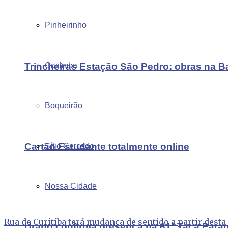
Pinheirinho
Trincheiras Estação São Pedro: obras na B
Caximba
Boqueirão
Cartão Estudante totalmente online
Sítio Cercado
Nossa Cidade
Rua de Curitiba terá mudança de sentido a partir desta
Urano confirma presença na 61ª Taça Para