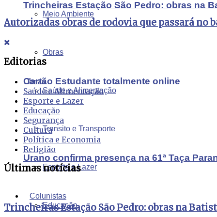
Trincheiras Estação São Pedro: obras na B
Meio Ambiente
Autorizadas obras de rodovia que passará no 
Obras
Editorias
Cartão Estudante totalmente online
Obras
Saúde e Alimentação
Saúde e Alimentação
Esporte e Lazer
Educação
Segurança
Transito e Transporte
Cultura
Política e Economia
Religião
Urano confirma presença na 61ª Taça Para
Últimas notícias
Esporte e Lazer
Colunistas
Educação
Trincheiras Estação São Pedro: obras na Batis