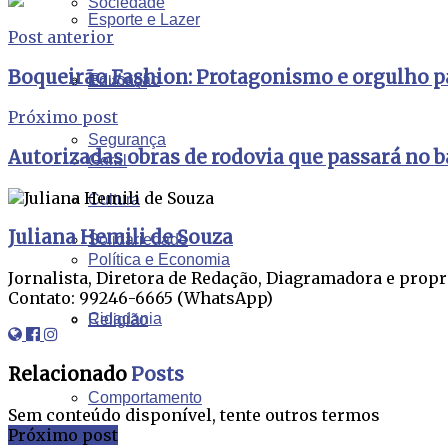
Sociedade
Esporte e Lazer
Post anterior
Boqueirão Fashion: Protagonismo e orgulho pa
Educação
Editorial
Próximo post
Segurança
Autorizadas obras de rodovia que passará no 
Geral
Cultura
Juliana Hemili de Souza
Solidariedade
Política e Economia
Jornalista, Diretora de Redação, Diagramadora e propr
Contato: 99246-6665 (WhatsApp)
Cidadania
Religião
Relacionado
Posts
Comportamento
Sem conteúdo disponível, tente outros termos
Próximo post