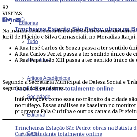
82
VISITAS
Editorias
Trincheiras Estação São Pedro: obras na B
Na manhã desta sexta-feira (08/08) três ruas do bairr
Juril de Plácido e Silva Carnasciali, no Moradias Itaqui.
Tudo
A Rua José Carlos de Souza passa a ter sentido ún
A Rua Carlos Pertel passa a ter sentido único de c
A Rua Papa Leão XIII passa a ter sentido único de
Tecnologia
Artigos Acadêmicos
Segundo a Secretaria Municipal de Defesa Social e Tr
segurança dos pedestres.
Cartão Estudante totalmente online
Sociedade
Intervenções como essa no trânsito da cidade são
no tráfego. Essas análises se baseiam no monitor
programa Fala Curitiba e outros canais da Prefeit
Editorial
Trincheiras Estação São Pedro: obras na Batista 
Geral
Cartão Estudante totalmente online