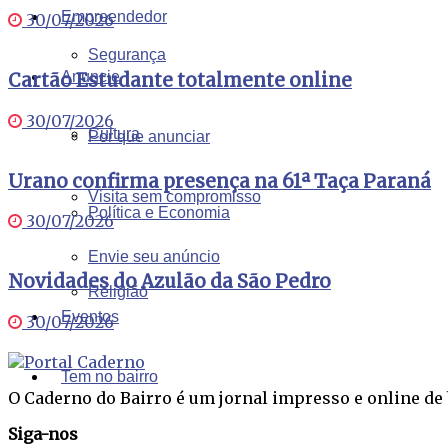
Empreendedor
30/07/2026
Segurança
Anuncie
Cartão Estudante totalmente online
30/07/2026
Cultura
Por que anunciar
Urano confirma presença na 61ª Taça Paraná
Visita sem compromisso
Política e Economia
30/07/2026
Envie seu anúncio
Novidades do Azulão da São Pedro
Religião
Eventos
30/07/2026
Tem no bairro
O Caderno do Bairro é um jornal impresso e online de b
Siga-nos