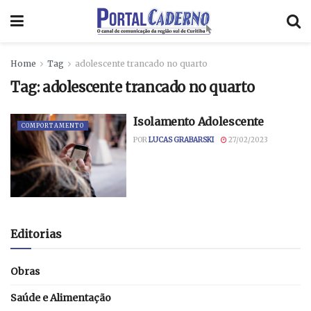
Home
Tag
adolescente trancado no quarto
Tag:
adolescente trancado no quarto
Isolamento Adolescente
COMPORTAMENTO
POR
LUCAS GRABARSKI
27/02/2023
Editorias
Obras
Saúde e Alimentação