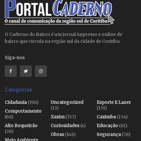
O Caderno do Bairro é um jornal impresso e online de
bairro que circula na região sul da cidade de Curitiba.
Siga-nos
Categorias
Cidadania
(198)
Uncategorized
Esporte E Lazer
(13)
(151)
Comportamento
(68)
Xaxim
(337)
Caximba
(154)
Alto Boqueirão
Curiosidades
(4)
Educação
(81)
(38)
Obras
(148)
Segurança
(78)
Meio Ambiente