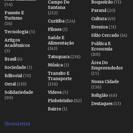
Campo Do
Boqueirão
(71)
(54)
Santana
Paraná
(20)
Passeio E
(212)
Turismo
Cultura
(49)
Curitiba
(124)
(18)
Eventos
(51)
Filmes
(1)
Tecnologia
(5)
Sítio Cercado
(14)
Saúde E
Artigos
Alimentação
Política E
Acadêmicos
(143)
Economia
(3)
(101)
Tatuquara
(238)
Brasil
(4)
Área Do
Música
(3)
Sociedade
(3)
Empreendedor
Transito E
(15)
Editorial
(70)
Transporte
Nossa Cidade
Geral
(219)
(118)
(138)
Solidariedade
Videos
(5)
Religião
(48)
(90)
Pinheirinho
(82)
Destaques
(13)
Bairro
(1)
Newsletter