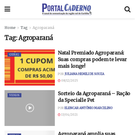
Home
Tag
Agroparaná
Tag:
Agroparaná
Natal Premiado Agroparaná:
GERAL
Suas compras podem te levar
mais longe!
POR
JULIANA HEMILI DE SOUZA
08/12/2025
Sorteio da Agroparaná – Ração
VIDEOS
da Specialle Pet
POR
ELENCAR ANTÔNIO MARCELINO
13/04/2021
Agroparaná amplia suas