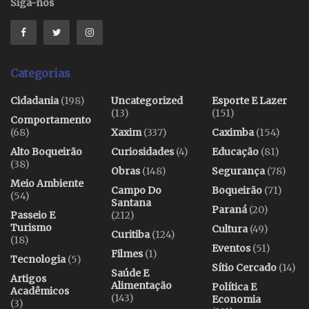
Siga-nos
Categorias
Cidadania
(198)
Uncategorized
Esporte E Lazer
(13)
(151)
Comportamento
(68)
Xaxim
(337)
Caximba
(154)
Alto Boqueirão
Curiosidades
(4)
Educação
(81)
(38)
Obras
(148)
Segurança
(78)
Meio Ambiente
Campo Do
Boqueirão
(71)
(54)
Santana
Paraná
(20)
Passeio E
(212)
Turismo
Cultura
(49)
Curitiba
(124)
(18)
Eventos
(51)
Filmes
(1)
Tecnologia
(5)
Sítio Cercado
(14)
Saúde E
Artigos
Alimentação
Política E
Acadêmicos
(143)
Economia
(3)