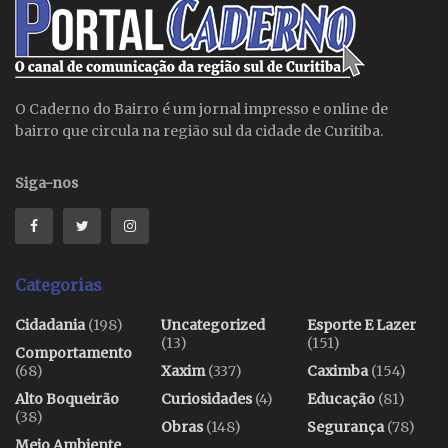
O Caderno do Bairro é um jornal impresso e online de
bairro que circula na região sul da cidade de Curitiba.
Siga-nos
Categorias
Cidadania
(198)
Uncategorized
Esporte E Lazer
(13)
(151)
Comportamento
(68)
Xaxim
(337)
Caximba
(154)
Alto Boqueirão
Curiosidades
(4)
Educação
(81)
(38)
Obras
(148)
Segurança
(78)
Meio Ambiente