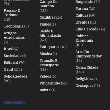
Campo Do
Boqueirão
(71)
(54)
Santana
Paraná
(20)
Passeio E
(212)
Turismo
Cultura
(49)
Curitiba
(124)
(18)
Eventos
(51)
Filmes
(1)
Tecnologia
(5)
Sítio Cercado
(14)
Saúde E
Artigos
Alimentação
Política E
Acadêmicos
(143)
Economia
(3)
(101)
Tatuquara
(238)
Brasil
(4)
Área Do
Música
(3)
Sociedade
(3)
Empreendedor
Transito E
(15)
Editorial
(70)
Transporte
Nossa Cidade
Geral
(219)
(118)
(138)
Solidariedade
Videos
(5)
Religião
(48)
(90)
Pinheirinho
(82)
Destaques
(13)
Bairro
(1)
Newsletter