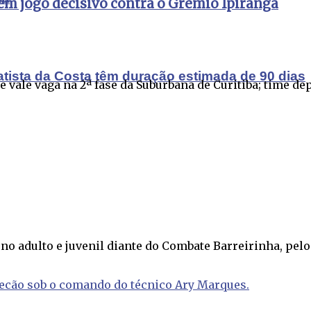
tem jogo decisivo contra o Grêmio Ipiranga
atista da Costa têm duração estimada de 90 dias
vale vaga na 2ª fase da Suburbana de Curitiba; time depe
o adulto e juvenil diante do Combate Barreirinha, pelo 