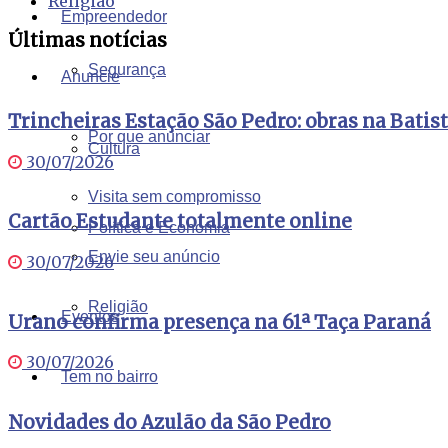
Religião
Empreendedor
Últimas notícias
Segurança
Anuncie
Trincheiras Estação São Pedro: obras na Batis
Por que anunciar
Cultura
30/07/2026
Visita sem compromisso
Cartão Estudante totalmente online
Política e Economia
Envie seu anúncio
30/07/2026
Religião
Eventos
Urano confirma presença na 61ª Taça Paraná
30/07/2026
Tem no bairro
Novidades do Azulão da São Pedro