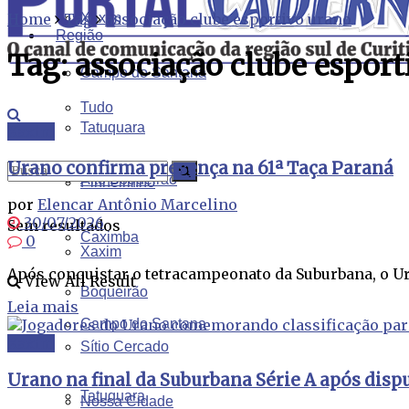
Home
Tag
Xaxim
associação clube esportivo urano
Região
Tag:
associação clube esport
Campo do Santana
Tudo
Tatuquara
Xaxim
Urano confirma presença na 61ª Taça Paraná
Alto Boqueirão
Pinheirinho
por
Elencar Antônio Marcelino
30/07/2026
Sem resultados
Caximba
0
Xaxim
Após conquistar o tetracampeonato da Suburbana, o Ura
View All Result
Boqueirão
Leia mais
Campo do Santana
Xaxim
Sítio Cercado
Urano na final da Suburbana Série A após dis
Tatuquara
Nossa Cidade