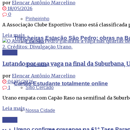
por
Elencar Antônio Marcelino
18/05/2026
0
Pinheirinho
A Associação Clube Esportivo Urano está classificada pa
Leia mais
Trincheiras Estação São Pedro: obras na B
Caximba
Xaxim
Lutando por uma vaga na final da Suburbana,
Boqueirão
por
Elencar Antônio Marcelino
04/05/2026
Cartão Estudante totalmente online
1
Sítio Cercado
Urano empata com Capão Raso na semifinal da Suburbana
Leia mais
Nossa Cidade
Xaxim
Urano confirma presença na 61ª Taça Para