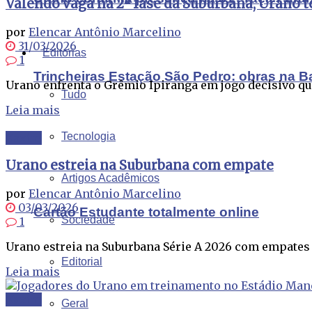
Valendo vaga na 2ª fase da Suburbana, Urano 
por
Elencar Antônio Marcelino
31/03/2026
Editorias
1
Trincheiras Estação São Pedro: obras na B
Urano enfrenta o Grêmio Ipiranga em jogo decisivo que 
Tudo
Leia mais
Tecnologia
Xaxim
Urano estreia na Suburbana com empate
Artigos Acadêmicos
por
Elencar Antônio Marcelino
03/03/2026
Cartão Estudante totalmente online
Sociedade
1
Urano estreia na Suburbana Série A 2026 com empates n
Editorial
Leia mais
Xaxim
Geral