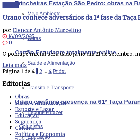
Trincheiras Estação São Pedro: obras na B
Xaxim
Meio Ambiente
Urano conhece adversários da 1ª fase da Taça 
por
Elencar Antônio Marcelino
16/09/2025
Obras
0
Cartão Estudante totalmente online
O pontapé inicial será dado já no dia 21 de setembro, m
Saúde e Alimentação
Leia mais
Página 1 de 4
1
2
…
4
Próx.
Editorias
Transito e Transporte
Obras
Urano confirma presença na 61ª Taça Para
Saúde e Alimentação
Esporte e Lazer
Esporte e Lazer
Educação
Segurança
Colunistas
Cultura
Política e Economia
Educação