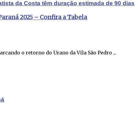
atista da Costa têm duração estimada de 90 dias
Paraná 2025 – Confira a Tabela
arcando o retorno do Urano da Vila São Pedro ...
ná