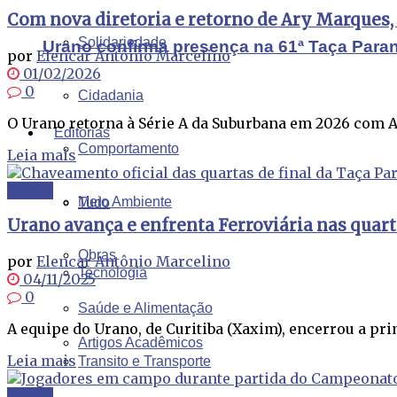
Com nova diretoria e retorno de Ary Marques,
Solidariedade
Urano confirma presença na 61ª Taça Para
por
Elencar Antônio Marcelino
01/02/2026
0
Cidadania
O Urano retorna à Série A da Suburbana em 2026 com A
Editorias
Comportamento
Leia mais
Xaxim
Meio Ambiente
Tudo
Urano avança e enfrenta Ferroviária nas quart
Obras
por
Elencar Antônio Marcelino
Tecnologia
04/11/2025
0
Saúde e Alimentação
A equipe do Urano, de Curitiba (Xaxim), encerrou a pr
Artigos Acadêmicos
Leia mais
Transito e Transporte
Xaxim