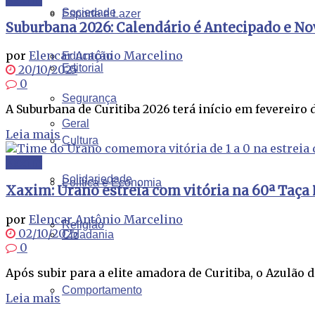
Sociedade
Esporte e Lazer
Suburbana 2026: Calendário é Antecipado e N
por
Elencar Antônio Marcelino
Educação
Editorial
20/10/2025
0
Segurança
A Suburbana de Curitiba 2026 terá início em fevereiro 
Geral
Leia mais
Cultura
Xaxim
Solidariedade
Política e Economia
Xaxim: Urano estreia com vitória na 60ª Taça
por
Elencar Antônio Marcelino
Religião
02/10/2025
Cidadania
0
Após subir para a elite amadora de Curitiba, o Azulão d
Comportamento
Leia mais