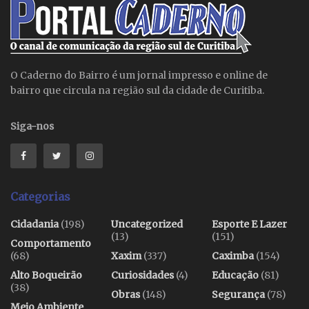
O Caderno do Bairro é um jornal impresso e online de
bairro que circula na região sul da cidade de Curitiba.
Siga-nos
Categorias
Cidadania
(198)
Uncategorized
Esporte E Lazer
(13)
(151)
Comportamento
(68)
Xaxim
(337)
Caximba
(154)
Alto Boqueirão
Curiosidades
(4)
Educação
(81)
(38)
Obras
(148)
Segurança
(78)
Meio Ambiente