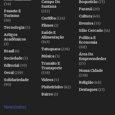
Campo Do
Boqueirão
(71)
(54)
Santana
Paraná
(20)
Passeio E
(212)
Turismo
Cultura
(49)
Curitiba
(124)
(18)
Eventos
(51)
Filmes
(1)
Tecnologia
(5)
Sítio Cercado
(14)
Saúde E
Artigos
Alimentação
Política E
Acadêmicos
(143)
Economia
(3)
(101)
Tatuquara
(238)
Brasil
(4)
Área Do
Música
(3)
Sociedade
(3)
Empreendedor
Transito E
(15)
Editorial
(70)
Transporte
Nossa Cidade
Geral
(219)
(118)
(138)
Solidariedade
Videos
(5)
Religião
(48)
(90)
Pinheirinho
(82)
Destaques
(13)
Bairro
(1)
Newsletter