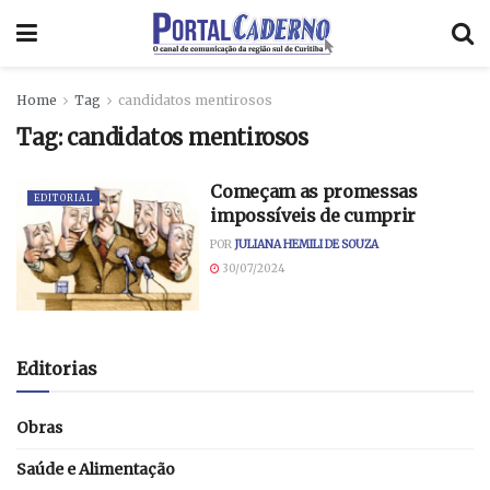
Home
Tag
candidatos mentirosos
Tag:
candidatos mentirosos
Começam as promessas
EDITORIAL
impossíveis de cumprir
POR
JULIANA HEMILI DE SOUZA
30/07/2024
Editorias
Obras
Saúde e Alimentação