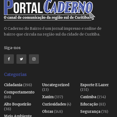
O Caderno do Bairro é um jornal impresso e online de
bairro que circula na região sul da cidade de Curitiba.
Siga-nos
Categorias
Cidadania
(198)
Uncategorized
Esporte E Lazer
(13)
(151)
Comportamento
(68)
Xaxim
(337)
Caximba
(154)
Alto Boqueirão
Curiosidades
(4)
Educação
(81)
(38)
Obras
(148)
Segurança
(78)
Meio Ambiente