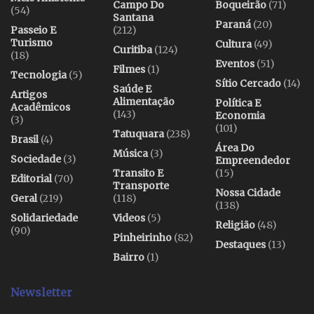
Campo Do
Boqueirão
(71)
(54)
Santana
Paraná
(20)
Passeio E
(212)
Turismo
Cultura
(49)
Curitiba
(124)
(18)
Eventos
(51)
Filmes
(1)
Tecnologia
(5)
Sítio Cercado
(14)
Saúde E
Artigos
Alimentação
Política E
Acadêmicos
(143)
Economia
(3)
(101)
Tatuquara
(238)
Brasil
(4)
Área Do
Música
(3)
Sociedade
(3)
Empreendedor
Transito E
(15)
Editorial
(70)
Transporte
Nossa Cidade
Geral
(219)
(118)
(138)
Solidariedade
Videos
(5)
Religião
(48)
(90)
Pinheirinho
(82)
Destaques
(13)
Bairro
(1)
Newsletter