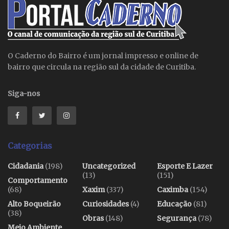
O Caderno do Bairro é um jornal impresso e online de
bairro que circula na região sul da cidade de Curitiba.
Siga-nos
Categorias
Cidadania
(198)
Uncategorized
Esporte E Lazer
(13)
(151)
Comportamento
(68)
Xaxim
(337)
Caximba
(154)
Alto Boqueirão
Curiosidades
(4)
Educação
(81)
(38)
Obras
(148)
Segurança
(78)
Meio Ambiente