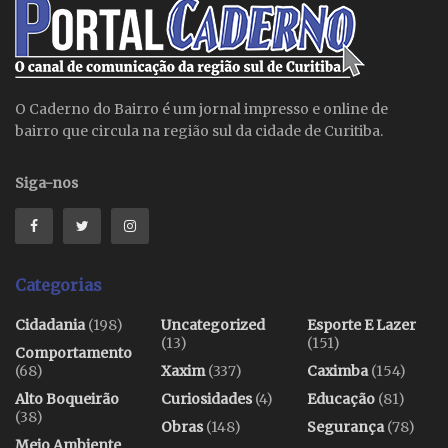
O Caderno do Bairro é um jornal impresso e online de
bairro que circula na região sul da cidade de Curitiba.
Siga-nos
Categorias
Cidadania
(198)
Uncategorized
Esporte E Lazer
(13)
(151)
Comportamento
(68)
Xaxim
(337)
Caximba
(154)
Alto Boqueirão
Curiosidades
(4)
Educação
(81)
(38)
Obras
(148)
Segurança
(78)
Meio Ambiente