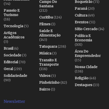
Campo Do
Boqueirão
(71)
(54)
Santana
Paraná
(20)
Passeio E
(212)
Turismo
Cultura
(49)
Curitiba
(124)
(18)
Eventos
(51)
Filmes
(1)
Tecnologia
(5)
Sítio Cercado
(14)
Saúde E
Artigos
Alimentação
Política E
Acadêmicos
(143)
Economia
(3)
(101)
Tatuquara
(238)
Brasil
(4)
Área Do
Música
(3)
Sociedade
(3)
Empreendedor
Transito E
(15)
Editorial
(70)
Transporte
Nossa Cidade
Geral
(219)
(118)
(138)
Solidariedade
Videos
(5)
Religião
(48)
(90)
Pinheirinho
(82)
Destaques
(13)
Bairro
(1)
Newsletter