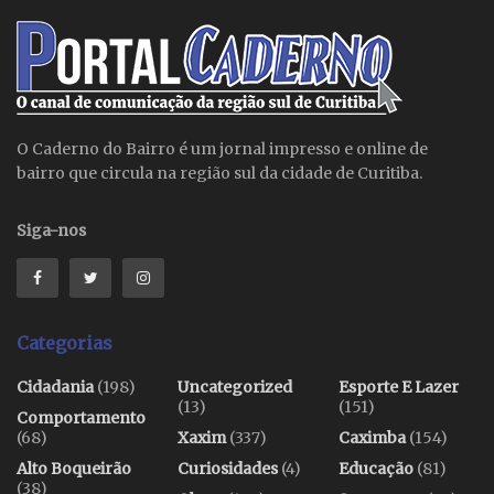
O Caderno do Bairro é um jornal impresso e online de
bairro que circula na região sul da cidade de Curitiba.
Siga-nos
Categorias
Cidadania
(198)
Uncategorized
Esporte E Lazer
(13)
(151)
Comportamento
(68)
Xaxim
(337)
Caximba
(154)
Alto Boqueirão
Curiosidades
(4)
Educação
(81)
(38)