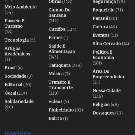
Obras
(148)
Segurança
(78)
Meio Ambiente
Campo Do
Boqueirão
(71)
(54)
Santana
Paraná
(20)
Passeio E
(212)
Turismo
Cultura
(49)
Curitiba
(124)
(18)
Eventos
(51)
Filmes
(1)
Tecnologia
(5)
Sítio Cercado
(14)
Saúde E
Artigos
Alimentação
Política E
Acadêmicos
(143)
Economia
(3)
(101)
Tatuquara
(238)
Brasil
(4)
Área Do
Música
(3)
Sociedade
(3)
Empreendedor
Transito E
(15)
Editorial
(70)
Transporte
Nossa Cidade
Geral
(219)
(118)
(138)
Solidariedade
Videos
(5)
Religião
(48)
(90)
Pinheirinho
(82)
Destaques
(13)
Bairro
(1)
Newsletter