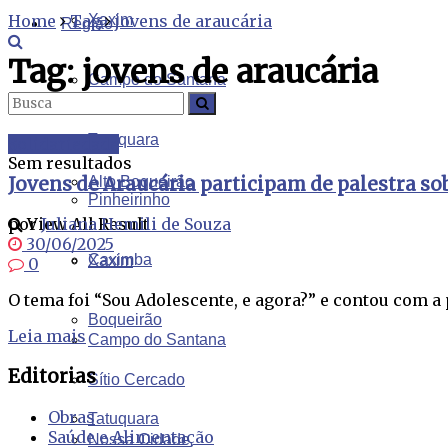
Home
Tag
Xaxim
jovens de araucária
Região
Tag:
jovens de araucária
Campo do Santana
Tudo
Tatuquara
Solidariedade
Sem resultados
Jovens de Araucária participam de palestra so
Alto Boqueirão
Pinheirinho
View All Result
por
Juliana Hemili de Souza
30/06/2025
Caximba
Xaxim
0
O tema foi “Sou Adolescente, e agora?” e contou com a 
Boqueirão
Leia mais
Campo do Santana
Editorias
Sítio Cercado
Obras
Tatuquara
Saúde e Alimentação
Nossa Cidade