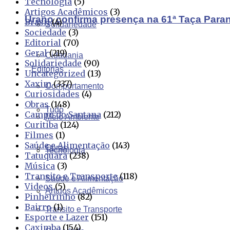
Tecnologia
(5)
Artigos Acadêmicos
(3)
Urano confirma presença na 61ª Taça Para
Brasil
(4)
Solidariedade
Sociedade
(3)
Editorial
(70)
Geral
(219)
Cidadania
Solidariedade
(90)
Editorias
Uncategorized
(13)
Xaxim
(337)
Comportamento
Curiosidades
(4)
Obras
(148)
Tudo
Campo do Santana
(212)
Meio Ambiente
Curitiba
(124)
Filmes
(1)
Saúde e Alimentação
(143)
Obras
Tecnologia
Tatuquara
(238)
Música
(3)
Transito e Transporte
(118)
Saúde e Alimentação
Videos
(5)
Artigos Acadêmicos
Pinheirinho
(82)
Bairro
(1)
Transito e Transporte
Esporte e Lazer
(151)
Caximba
(154)