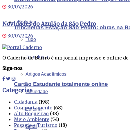
30/07/2026
Editorias
Novidades do Azulão da São Pedro
Trincheiras Estação São Pedro: obras na B
30/07/2026
Tudo
Tecnologia
O Caderno do Bairro é um jornal impresso e online de b
Siga-nos
Artigos Acadêmicos
Cartão Estudante totalmente online
Categorias
Sociedade
Cidadania
(198)
Comportamento
(68)
Editorial
Alto Boqueirão
(38)
Meio Ambiente
(54)
Passeio e Turismo
(18)
Geral