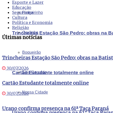
Esporte e Lazer
Educação
Segurança
Pinheirinho
Cultura
Política e Economia
Religião
Trincheiras Estação São Pedro: obras na B
Caximba
Últimas notícias
Boqueirão
Trincheiras Estação São Pedro: obras na Batis
30/07/2026
Cartão Estudante totalmente online
Sítio Cercado
Cartão Estudante totalmente online
Nossa Cidade
30/07/2026
Urano confirma presença na 61ª Taça Paraná
Urano confirma presença na 61ª Taça Para