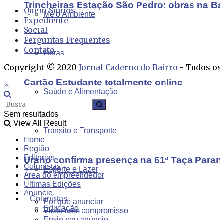
Trincheiras Estação São Pedro: obras na B
Quem Somos
Meio Ambiente
Expediente
Social
Perguntas Frequentes
Contato
Obras
Copyright © 2020
Jornal Caderno do Bairro
- Todos os
Cartão Estudante totalmente online
Saúde e Alimentação
Sem resultados
View All Result
Transito e Transporte
Home
Região
Editorias
Urano confirma presença na 61ª Taça Para
Colunistas
Esporte e Lazer
Área do empreendedor
Últimas Edições
Anuncie
Colunistas
Por que anunciar
Educação
Visita sem compromisso
Envie seu anúncio