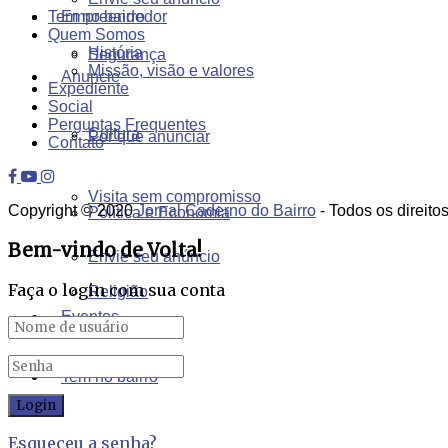
Empreendedor
Tem no bairro
Quem Somos
História
Segurança
Missão, visão e valores
Anuncie
Expediente
Social
Perguntas Frequentes
Cultura
Por que anunciar
Contato
Visita sem compromisso
Copyright © 2020
Jornal Caderno do Bairro
- Todos os direito
Política e Economia
Bem-vindo de Volta!
Envie seu anúncio
Faça o login com sua conta
Religião
Eventos
Tem no bairro
Esqueceu a senha?