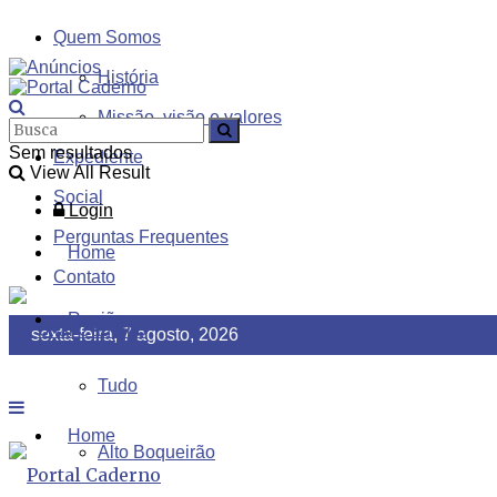
Quem Somos
História
Missão, visão e valores
Sem resultados
Expediente
View All Result
Social
Login
Perguntas Frequentes
Home
Contato
Região
sexta-feira, 7 agosto, 2026
Tudo
Home
Alto Boqueirão