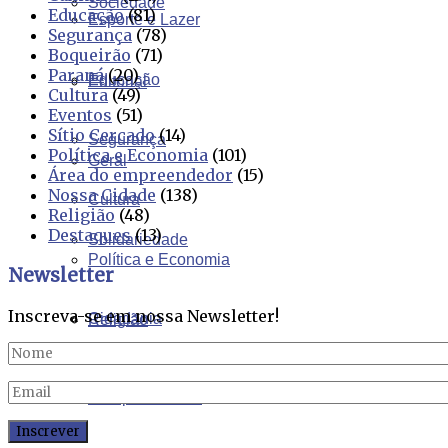
Sociedade
Educação
(81)
Esporte e Lazer
Segurança
(78)
Boqueirão
(71)
Paraná
(20)
Educação
Editorial
Cultura
(49)
Eventos
(51)
Sítio Cercado
(14)
Segurança
Política e Economia
(101)
Geral
Área do empreendedor
(15)
Nossa Cidade
(138)
Cultura
Religião
(48)
Destaques
(13)
Solidariedade
Política e Economia
Newsletter
Inscreva-se em nossa Newsletter!
Cidadania
Religião
Comportamento