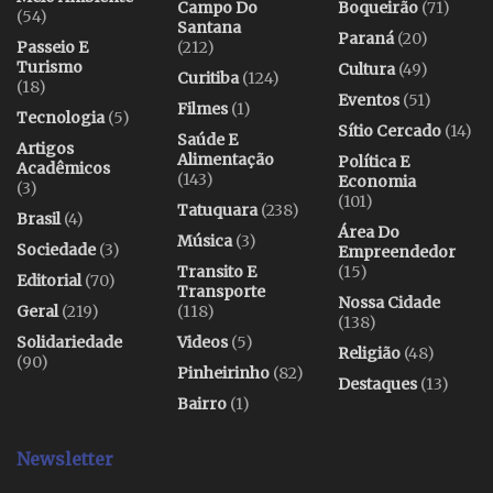
Campo Do
Boqueirão
(71)
(54)
Santana
Paraná
(20)
Passeio E
(212)
Turismo
Cultura
(49)
Curitiba
(124)
(18)
Eventos
(51)
Filmes
(1)
Tecnologia
(5)
Sítio Cercado
(14)
Saúde E
Artigos
Alimentação
Política E
Acadêmicos
(143)
Economia
(3)
(101)
Tatuquara
(238)
Brasil
(4)
Área Do
Música
(3)
Sociedade
(3)
Empreendedor
Transito E
(15)
Editorial
(70)
Transporte
Nossa Cidade
Geral
(219)
(118)
(138)
Solidariedade
Videos
(5)
Religião
(48)
(90)
Pinheirinho
(82)
Destaques
(13)
Bairro
(1)
Newsletter