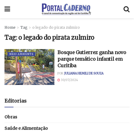
Home
Tag
o legado do pirata zulmiro
Tag:
o legado do pirata zulmiro
Bosque Gutierrez ganha novo
MEIO AMBIENTE
parque temático infantil em
Curitiba
POR
JULIANA HEMILI DE SOUZA
30/07/2024
Editorias
Obras
Saúde e Alimentação