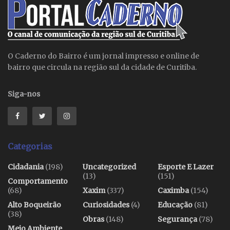
O Caderno do Bairro é um jornal impresso e online de
bairro que circula na região sul da cidade de Curitiba.
Siga-nos
Categorias
Cidadania
(198)
Uncategorized
Esporte E Lazer
(13)
(151)
Comportamento
(68)
Xaxim
(337)
Caximba
(154)
Alto Boqueirão
Curiosidades
(4)
Educação
(81)
(38)
Obras
(148)
Segurança
(78)
Meio Ambiente