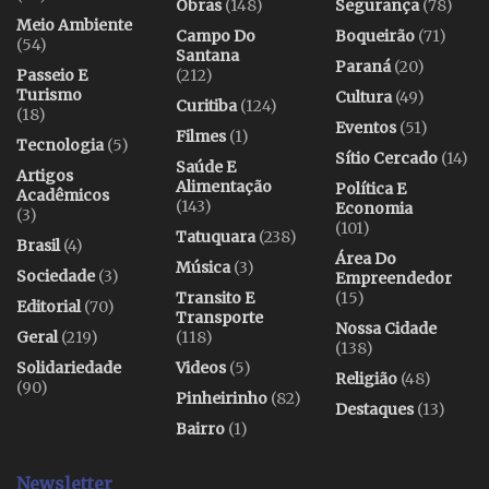
Obras
(148)
Segurança
(78)
Meio Ambiente
Campo Do
Boqueirão
(71)
(54)
Santana
Paraná
(20)
Passeio E
(212)
Turismo
Cultura
(49)
Curitiba
(124)
(18)
Eventos
(51)
Filmes
(1)
Tecnologia
(5)
Sítio Cercado
(14)
Saúde E
Artigos
Alimentação
Política E
Acadêmicos
(143)
Economia
(3)
(101)
Tatuquara
(238)
Brasil
(4)
Área Do
Música
(3)
Sociedade
(3)
Empreendedor
Transito E
(15)
Editorial
(70)
Transporte
Nossa Cidade
Geral
(219)
(118)
(138)
Solidariedade
Videos
(5)
Religião
(48)
(90)
Pinheirinho
(82)
Destaques
(13)
Bairro
(1)
Newsletter