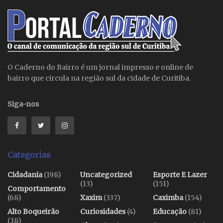
O Caderno do Bairro é um jornal impresso e online de
bairro que circula na região sul da cidade de Curitiba.
Siga-nos
Categorias
Cidadania
(198)
Uncategorized
Esporte E Lazer
(13)
(151)
Comportamento
(68)
Xaxim
(337)
Caximba
(154)
Alto Boqueirão
Curiosidades
(4)
Educação
(81)
(38)