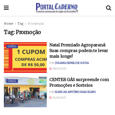
Home
Tag
Promoção
Tag:
Promoção
Natal Premiado Agroparaná:
GERAL
Suas compras podem te levar
mais longe!
POR
JULIANA HEMILI DE SOUZA
08/12/2025
CENTER GÁS surpreende com
GERAL
Promoções e Sorteios
POR
ELENCAR ANTÔNIO MARCELINO
04/11/2025