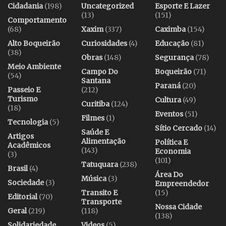
Cidadania
(198)
Uncategorized
Esporte E Lazer
(13)
(151)
Comportamento
(68)
Xaxim
(337)
Caximba
(154)
Alto Boqueirão
Curiosidades
(4)
Educação
(81)
(38)
Obras
(148)
Segurança
(78)
Meio Ambiente
Campo Do
Boqueirão
(71)
(54)
Santana
Paraná
(20)
Passeio E
(212)
Turismo
Cultura
(49)
Curitiba
(124)
(18)
Eventos
(51)
Filmes
(1)
Tecnologia
(5)
Sítio Cercado
(14)
Saúde E
Artigos
Alimentação
Política E
Acadêmicos
(143)
Economia
(3)
(101)
Tatuquara
(238)
Brasil
(4)
Área Do
Música
(3)
Sociedade
(3)
Empreendedor
Transito E
(15)
Editorial
(70)
Transporte
Nossa Cidade
Geral
(219)
(118)
(138)
Solidariedade
Videos
(5)