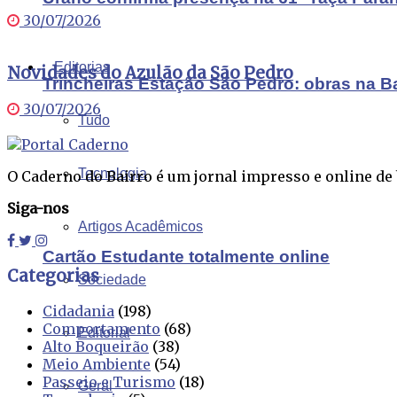
30/07/2026
Editorias
Novidades do Azulão da São Pedro
Trincheiras Estação São Pedro: obras na B
30/07/2026
Tudo
Tecnologia
O Caderno do Bairro é um jornal impresso e online de b
Siga-nos
Artigos Acadêmicos
Cartão Estudante totalmente online
Categorias
Sociedade
Cidadania
(198)
Comportamento
(68)
Editorial
Alto Boqueirão
(38)
Meio Ambiente
(54)
Passeio e Turismo
(18)
Geral