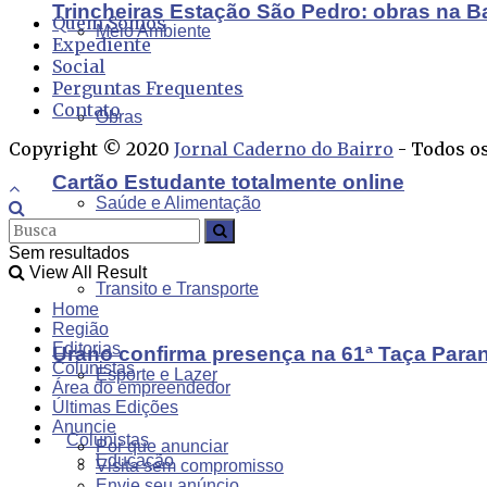
Trincheiras Estação São Pedro: obras na B
Quem Somos
Meio Ambiente
Expediente
Social
Perguntas Frequentes
Contato
Obras
Copyright © 2020
Jornal Caderno do Bairro
- Todos os
Cartão Estudante totalmente online
Saúde e Alimentação
Sem resultados
View All Result
Transito e Transporte
Home
Região
Editorias
Urano confirma presença na 61ª Taça Para
Colunistas
Esporte e Lazer
Área do empreendedor
Últimas Edições
Anuncie
Colunistas
Por que anunciar
Educação
Visita sem compromisso
Envie seu anúncio