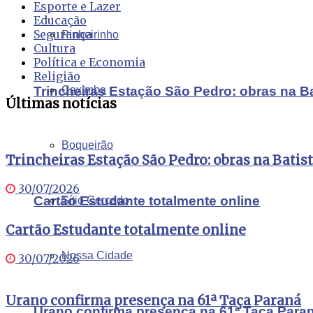
Esporte e Lazer
Educação
Segurança
Pinheirinho
Cultura
Política e Economia
Religião
Trincheiras Estação São Pedro: obras na B
Caximba
Últimas notícias
Boqueirão
Trincheiras Estação São Pedro: obras na Batis
30/07/2026
Cartão Estudante totalmente online
Sítio Cercado
Cartão Estudante totalmente online
Nossa Cidade
30/07/2026
Urano confirma presença na 61ª Taça Paraná
Urano confirma presença na 61ª Taça Para