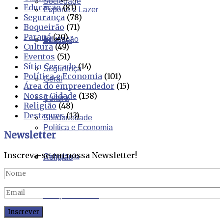
Sociedade
Educação
(81)
Esporte e Lazer
Segurança
(78)
Boqueirão
(71)
Paraná
(20)
Educação
Editorial
Cultura
(49)
Eventos
(51)
Sítio Cercado
(14)
Segurança
Política e Economia
(101)
Geral
Área do empreendedor
(15)
Nossa Cidade
(138)
Cultura
Religião
(48)
Destaques
(13)
Solidariedade
Política e Economia
Newsletter
Inscreva-se em nossa Newsletter!
Cidadania
Religião
Comportamento