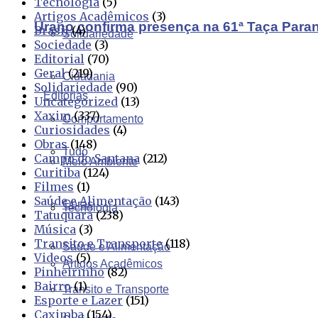
Tecnologia
(5)
Artigos Acadêmicos
(3)
Urano confirma presença na 61ª Taça Para
Brasil
(4)
Solidariedade
Sociedade
(3)
Editorial
(70)
Geral
(219)
Cidadania
Solidariedade
(90)
Editorias
Uncategorized
(13)
Xaxim
(337)
Comportamento
Curiosidades
(4)
Obras
(148)
Tudo
Campo do Santana
(212)
Meio Ambiente
Curitiba
(124)
Filmes
(1)
Saúde e Alimentação
(143)
Obras
Tecnologia
Tatuquara
(238)
Música
(3)
Transito e Transporte
(118)
Saúde e Alimentação
Videos
(5)
Artigos Acadêmicos
Pinheirinho
(82)
Bairro
(1)
Transito e Transporte
Esporte e Lazer
(151)
Caximba
(154)