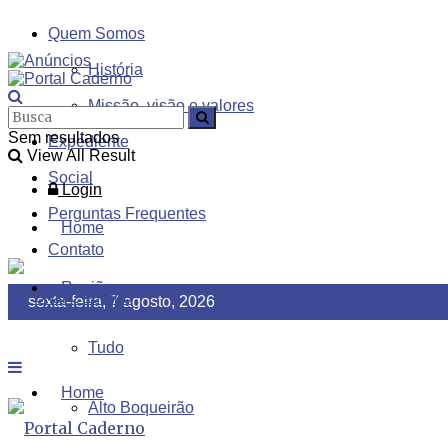
Quem Somos
História
Missão, visão e valores
Sem resultados
Expediente
View All Result
Social
Login
Perguntas Frequentes
Home
Contato
Região
sexta-feira, 7 agosto, 2026
Tudo
Home
Alto Boqueirão