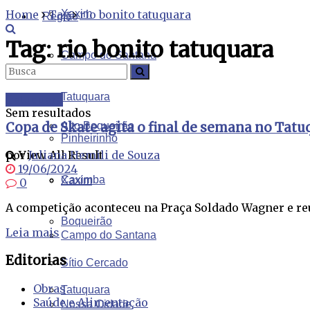
Home
Tag
Xaxim
rio bonito tatuquara
Região
Tag:
rio bonito tatuquara
Campo do Santana
Tudo
Tatuquara
Tatuquara
Sem resultados
Copa de Skate agita o final de semana no Tatu
Alto Boqueirão
Pinheirinho
View All Result
por
Juliana Hemili de Souza
19/06/2024
Caximba
Xaxim
0
A competição aconteceu na Praça Soldado Wagner e reun
Boqueirão
Leia mais
Campo do Santana
Editorias
Sítio Cercado
Obras
Tatuquara
Saúde e Alimentação
Nossa Cidade