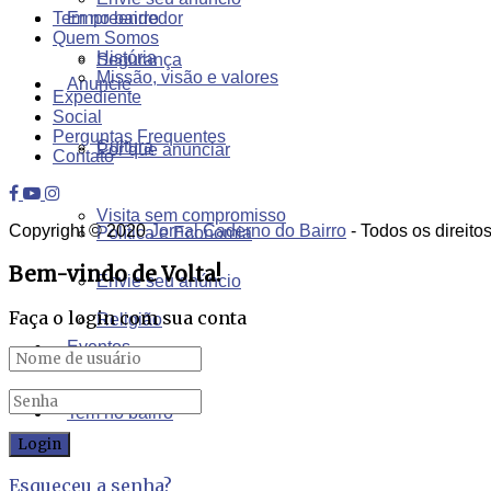
Empreendedor
Tem no bairro
Quem Somos
História
Segurança
Missão, visão e valores
Anuncie
Expediente
Social
Perguntas Frequentes
Cultura
Por que anunciar
Contato
Visita sem compromisso
Copyright © 2020
Jornal Caderno do Bairro
- Todos os direito
Política e Economia
Bem-vindo de Volta!
Envie seu anúncio
Faça o login com sua conta
Religião
Eventos
Tem no bairro
Esqueceu a senha?