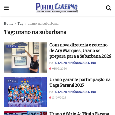
Home
Tag
urano na suburbana
Tag:
urano na suburbana
Com nova diretoria e retorno
XAXIM
de Ary Marques, Urano se
prepara para a Suburbana 2026
POR
ELENCAR ANTÔNIO MARCELINO
01/02/2026
Urano garante participação na
XAXIM
Taça Paraná 2025
POR
ELENCAR ANTÔNIO MARCELINO
13/09/2025
Urano é Série A: Título Escapa,