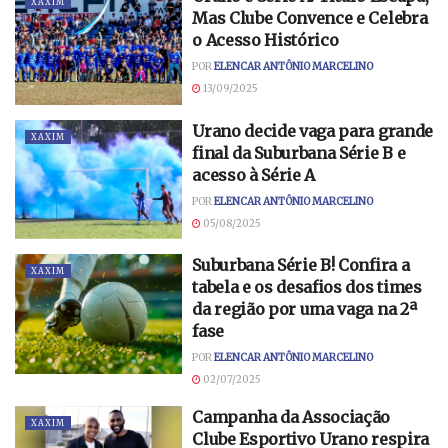
XAXIM
Mas Clube Convence e Celebra
o Acesso Histórico
POR
ELENCAR ANTÔNIO MARCELINO
13/09/2025
Urano decide vaga para grande
XAXIM
final da Suburbana Série B e
acesso à Série A
POR
ELENCAR ANTÔNIO MARCELINO
05/08/2025
Suburbana Série B! Confira a
XAXIM
tabela e os desafios dos times
da região por uma vaga na 2ª
fase
POR
ELENCAR ANTÔNIO MARCELINO
02/07/2025
Campanha da Associação
XAXIM
Clube Esportivo Urano respira