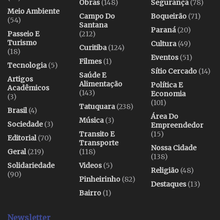
Obras
(148)
Segurança
(78)
Meio Ambiente
Campo Do
Boqueirão
(71)
(54)
Santana
Paraná
(20)
Passeio E
(212)
Turismo
Cultura
(49)
Curitiba
(124)
(18)
Eventos
(51)
Filmes
(1)
Tecnologia
(5)
Sítio Cercado
(14)
Saúde E
Artigos
Alimentação
Política E
Acadêmicos
(143)
Economia
(3)
(101)
Tatuquara
(238)
Brasil
(4)
Área Do
Música
(3)
Sociedade
(3)
Empreendedor
Transito E
(15)
Editorial
(70)
Transporte
Nossa Cidade
Geral
(219)
(118)
(138)
Solidariedade
Videos
(5)
Religião
(48)
(90)
Pinheirinho
(82)
Destaques
(13)
Bairro
(1)
Newsletter