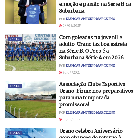
emoção e paixão na Série B da
Suburbana
POR
ELENCAR ANTÔNIO MARCELINO
04/06/2025
Com goleadas no juvenil e
XAXIM
adulto, Urano faz boa estreia
na Série B. O Foco é a
Suburbana Série A em 2026
POR
ELENCAR ANTÔNIO MARCELINO
30/04/2025
Associação Clube Esportivo
XAXIM
Urano: Firme nos preparativos
para uma temporada
promissora!
POR
ELENCAR ANTÔNIO MARCELINO
05/02/2025
Urano celebra Aniversário
XAXIM
com chances de retorno à