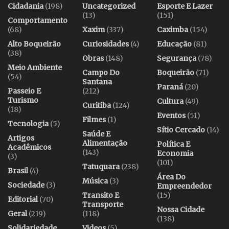
Cidadania
(198)
Uncategorized
Esporte E Lazer
(13)
(151)
Comportamento
(68)
Xaxim
(337)
Caximba
(154)
Alto Boqueirão
Curiosidades
(4)
Educação
(81)
(38)
Obras
(148)
Segurança
(78)
Meio Ambiente
Campo Do
Boqueirão
(71)
(54)
Santana
Paraná
(20)
Passeio E
(212)
Turismo
Cultura
(49)
Curitiba
(124)
(18)
Eventos
(51)
Filmes
(1)
Tecnologia
(5)
Sítio Cercado
(14)
Saúde E
Artigos
Alimentação
Política E
Acadêmicos
(143)
Economia
(3)
(101)
Tatuquara
(238)
Brasil
(4)
Área Do
Música
(3)
Sociedade
(3)
Empreendedor
Transito E
(15)
Editorial
(70)
Transporte
Nossa Cidade
Geral
(219)
(118)
(138)
Solidariedade
Videos
(5)