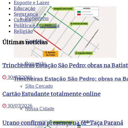
Esporte e Lazer
Educação
Segurança
Pinheirinho
Cultura
Política e Economia
Religião
Caximba
Últimas notícias
Boqueirão
Trincheiras Estação São Pedro: obras na Batis
30/07/2026
Trincheiras Estação São Pedro: obras na B
Sítio Cercado
Cartão Estudante totalmente online
30/07/2026
Nossa Cidade
Urano confirma presença na 61ª Taça Paraná
Cartão Estudante totalmente online