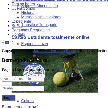
Tem no bairro
Saúde e Alimentação
Quem Somos
História
Missão, visão e valores
Expediente
Transito e Transporte
Social
Perguntas Frequentes
Contato
Cartão Estudante totalmente online
Esporte e Lazer
Copyright © 2020
Jornal Caderno do Bairro
- Todos os direito
Bem-vindo de Volta!
Educação
Faça o login com sua conta
Segurança
Cultura
Esqueceu a senha?