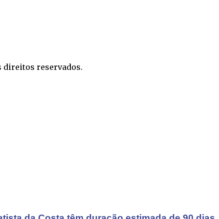
 direitos reservados.
atista da Costa têm duração estimada de 90 dias