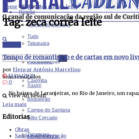
Home
Tag
Xaxim
zeca corrêa leite
Região
Tag:
zeca corrêa leite
Campo do Santana
Tudo
Tatuquara
Cultura
Tempo de romantismo e de cartas em novo livr
Alto Boqueirão
Pinheirinho
por
Elencar Antônio Marcelino
12/04/2021
Sem resultados
Caximba
0
Xaxim
No bairro de Laranjeiras, no Rio de Janeiro, um rapa
View All Result
Boqueirão
Leia mais
Campo do Santana
Editorias
Sítio Cercado
Obras
Tatuquara
Saúde e Alimentação
Nossa Cidade