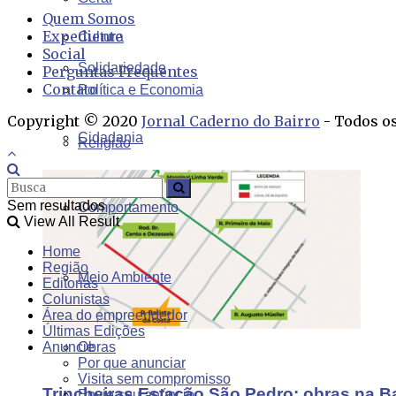
Quem Somos
Expediente
Cultura
Social
Solidariedade
Perguntas Frequentes
Contato
Política e Economia
Copyright © 2020
Jornal Caderno do Bairro
- Todos os
Cidadania
Religião
Sem resultados
Comportamento
View All Result
Home
Região
Meio Ambiente
Editorias
Colunistas
Área do empreendedor
Últimas Edições
Anuncie
Obras
Por que anunciar
Visita sem compromisso
Trincheiras Estação São Pedro: obras na B
Envie seu anúncio