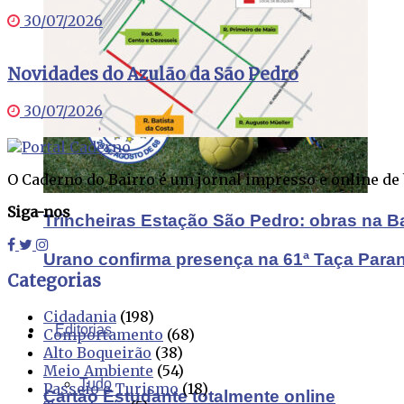
30/07/2026
Novidades do Azulão da São Pedro
30/07/2026
O Caderno do Bairro é um jornal impresso e online de b
Siga-nos
Trincheiras Estação São Pedro: obras na B
Urano confirma presença na 61ª Taça Para
Categorias
Cidadania
(198)
Editorias
Comportamento
(68)
Alto Boqueirão
(38)
Meio Ambiente
(54)
Tudo
Passeio e Turismo
(18)
Cartão Estudante totalmente online