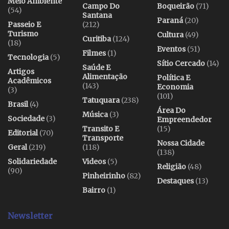
Meio Ambiente
Campo Do
Boqueirão
(71)
(54)
Santana
Paraná
(20)
Passeio E
(212)
Turismo
Cultura
(49)
Curitiba
(124)
(18)
Eventos
(51)
Filmes
(1)
Tecnologia
(5)
Sítio Cercado
(14)
Saúde E
Artigos
Alimentação
Política E
Acadêmicos
(143)
Economia
(3)
(101)
Tatuquara
(238)
Brasil
(4)
Área Do
Música
(3)
Sociedade
(3)
Empreendedor
Transito E
(15)
Editorial
(70)
Transporte
Nossa Cidade
Geral
(219)
(118)
(138)
Solidariedade
Videos
(5)
Religião
(48)
(90)
Pinheirinho
(82)
Destaques
(13)
Bairro
(1)
Newsletter