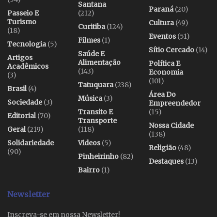
Santana
Paraná
(20)
Passeio E
(212)
Turismo
Cultura
(49)
Curitiba
(124)
(18)
Eventos
(51)
Filmes
(1)
Tecnologia
(5)
Sítio Cercado
(14)
Saúde E
Artigos
Alimentação
Política E
Acadêmicos
(143)
Economia
(3)
(101)
Tatuquara
(238)
Brasil
(4)
Área Do
Música
(3)
Sociedade
(3)
Empreendedor
Transito E
(15)
Editorial
(70)
Transporte
Nossa Cidade
Geral
(219)
(118)
(138)
Solidariedade
Videos
(5)
Religião
(48)
(90)
Pinheirinho
(82)
Destaques
(13)
Bairro
(1)
Newsletter
Inscreva-se em nossa Newsletter!