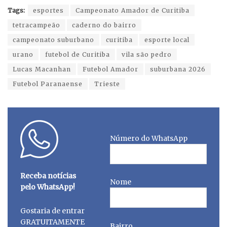
Tags:
esportes
Campeonato Amador de Curitiba
tetracampeão
caderno do bairro
campeonato suburbano
curitiba
esporte local
urano
futebol de Curitiba
vila são pedro
Lucas Macanhan
Futebol Amador
suburbana 2026
Futebol Paranaense
Trieste
Número do WhatsApp
Receba notícias
Nome
pelo WhatsApp!
Gostaria de entrar
GRATUITAMENTE
Bairro