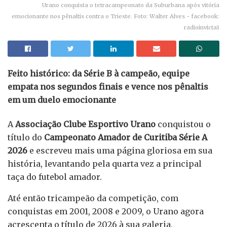
Urano conquista o tetracampeonato da Suburbana após vitória
emocionante nos pênaltis contra o Trieste. Foto: Walter Alves - facebook:
radioinvicta1
Feito histórico: da Série B à campeão, equipe
empata nos segundos finais e vence nos pênaltis
em um duelo emocionante
A
Associação Clube Esportivo Urano
conquistou o
título do
Campeonato Amador de Curitiba Série A
2026
e escreveu mais uma página gloriosa em sua
história, levantando pela quarta vez a principal
taça do futebol amador.
Até então tricampeão da competição, com
conquistas em 2001, 2008 e 2009, o Urano agora
acrescenta o título de 2026 à sua galeria,