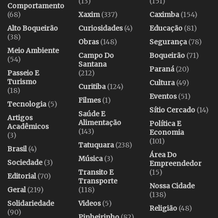
(13)
(151)
Comportamento
(68)
Xaxim
(337)
Caximba
(154)
Alto Boqueirão
Curiosidades
(4)
Educação
(81)
(38)
Obras
(148)
Segurança
(78)
Meio Ambiente
Campo Do
Boqueirão
(71)
(54)
Santana
Paraná
(20)
Passeio E
(212)
Turismo
Cultura
(49)
Curitiba
(124)
(18)
Eventos
(51)
Filmes
(1)
Tecnologia
(5)
Sítio Cercado
(14)
Saúde E
Artigos
Alimentação
Política E
Acadêmicos
(143)
Economia
(3)
(101)
Tatuquara
(238)
Brasil
(4)
Área Do
Música
(3)
Sociedade
(3)
Empreendedor
Transito E
(15)
Editorial
(70)
Transporte
Nossa Cidade
Geral
(219)
(118)
(138)
Solidariedade
Videos
(5)
Religião
(48)
(90)
Pinheirinho
(82)