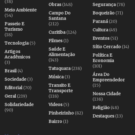
(38)
Obras
(148)
Segurança
(78)
Meio Ambiente
Campo Do
Boqueirão
(71)
(54)
Santana
Paraná
(20)
Passeio E
(212)
Turismo
Cultura
(49)
Curitiba
(124)
(18)
Eventos
(51)
Filmes
(1)
Tecnologia
(5)
Sítio Cercado
(14)
Saúde E
Artigos
Alimentação
Política E
Acadêmicos
(143)
Economia
(3)
(101)
Tatuquara
(238)
Brasil
(4)
Área Do
Música
(3)
Sociedade
(3)
Empreendedor
Transito E
(15)
Editorial
(70)
Transporte
Nossa Cidade
Geral
(219)
(118)
(138)
Solidariedade
Videos
(5)
Religião
(48)
(90)
Pinheirinho
(82)
Destaques
(13)
Bairro
(1)