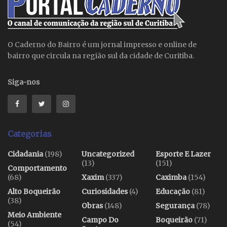
O Caderno do Bairro é um jornal impresso e online de
bairro que circula na região sul da cidade de Curitiba.
Siga-nos
Categorias
Cidadania
(198)
Uncategorized
Esporte E Lazer
(13)
(151)
Comportamento
(68)
Xaxim
(337)
Caximba
(154)
Alto Boqueirão
Curiosidades
(4)
Educação
(81)
(38)
Obras
(148)
Segurança
(78)
Meio Ambiente
Campo Do
Boqueirão
(71)
(54)