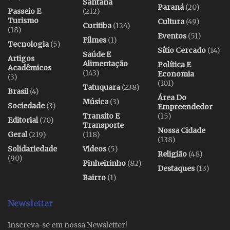
Santana
Paraná
(20)
Passeio E
(212)
Turismo
Cultura
(49)
Curitiba
(124)
(18)
Eventos
(51)
Filmes
(1)
Tecnologia
(5)
Sítio Cercado
(14)
Saúde E
Artigos
Alimentação
Política E
Acadêmicos
(143)
Economia
(3)
(101)
Tatuquara
(238)
Brasil
(4)
Área Do
Música
(3)
Sociedade
(3)
Empreendedor
Transito E
(15)
Editorial
(70)
Transporte
Nossa Cidade
Geral
(219)
(118)
(138)
Solidariedade
Videos
(5)
Religião
(48)
(90)
Pinheirinho
(82)
Destaques
(13)
Bairro
(1)
Newsletter
Inscreva-se em nossa Newsletter!