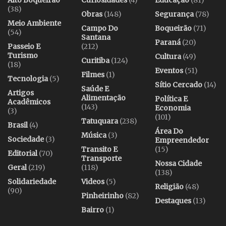
(38)
Obras
(148)
Segurança
(78)
Meio Ambiente
Campo Do
Boqueirão
(71)
(54)
Santana
Paraná
(20)
Passeio E
(212)
Turismo
Cultura
(49)
Curitiba
(124)
(18)
Eventos
(51)
Filmes
(1)
Tecnologia
(5)
Sítio Cercado
(14)
Saúde E
Artigos
Alimentação
Política E
Acadêmicos
(143)
Economia
(3)
(101)
Tatuquara
(238)
Brasil
(4)
Área Do
Música
(3)
Sociedade
(3)
Empreendedor
Transito E
(15)
Editorial
(70)
Transporte
Nossa Cidade
Geral
(219)
(118)
(138)
Solidariedade
Videos
(5)
Religião
(48)
(90)
Pinheirinho
(82)
Destaques
(13)
Bairro
(1)