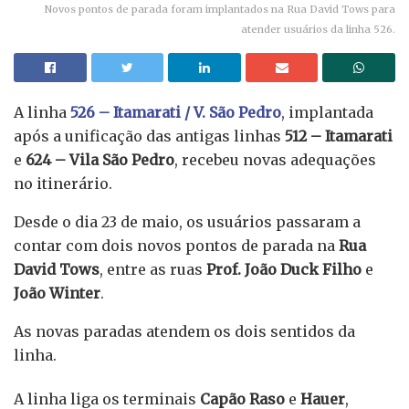
Novos pontos de parada foram implantados na Rua David Tows para
atender usuários da linha 526.
A linha
526 – Itamarati / V. São Pedro
, implantada
após a unificação das antigas linhas
512 – Itamarati
e
624 – Vila São Pedro
, recebeu novas adequações
no itinerário.
Desde o dia 23 de maio, os usuários passaram a
contar com dois novos pontos de parada na
Rua
David Tows
, entre as ruas
Prof. João Duck Filho
e
João Winter
.
As novas paradas atendem os dois sentidos da
linha.
A linha liga os terminais
Capão Raso
e
Hauer
,