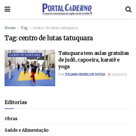
Home
Tag
centro de lutas tatuquara
Tag:
centro de lutas tatuquara
Tatuquara tem aulas gratuitas
CAMPO DO SANTANA
de judô, capoeira, karatê e
yoga
POR
JULIANA HEMILI DE SOUZA
26/11/2021
Editorias
Obras
Saúde e Alimentação