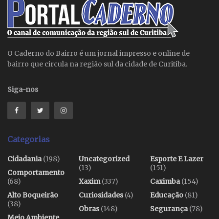
O Caderno do Bairro é um jornal impresso e online de
bairro que circula na região sul da cidade de Curitiba.
Siga-nos
Categorias
Cidadania
(198)
Uncategorized
Esporte E Lazer
(13)
(151)
Comportamento
(68)
Xaxim
(337)
Caximba
(154)
Alto Boqueirão
Curiosidades
(4)
Educação
(81)
(38)
Obras
(148)
Segurança
(78)
Meio Ambiente