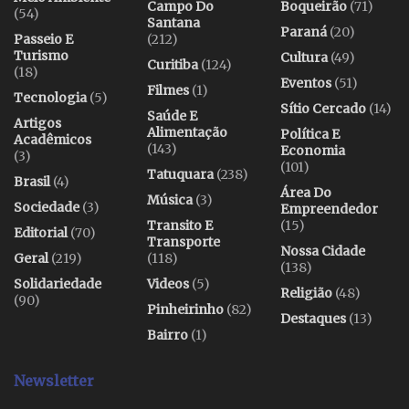
Campo Do
Boqueirão
(71)
(54)
Santana
Paraná
(20)
Passeio E
(212)
Turismo
Cultura
(49)
Curitiba
(124)
(18)
Eventos
(51)
Filmes
(1)
Tecnologia
(5)
Sítio Cercado
(14)
Saúde E
Artigos
Alimentação
Política E
Acadêmicos
(143)
Economia
(3)
(101)
Tatuquara
(238)
Brasil
(4)
Área Do
Música
(3)
Sociedade
(3)
Empreendedor
Transito E
(15)
Editorial
(70)
Transporte
Nossa Cidade
Geral
(219)
(118)
(138)
Solidariedade
Videos
(5)
Religião
(48)
(90)
Pinheirinho
(82)
Destaques
(13)
Bairro
(1)
Newsletter