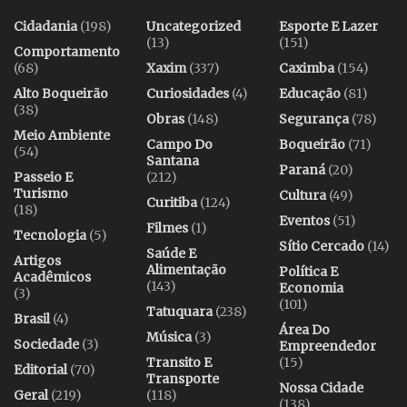
Cidadania
(198)
Uncategorized
Esporte E Lazer
(13)
(151)
Comportamento
(68)
Xaxim
(337)
Caximba
(154)
Alto Boqueirão
Curiosidades
(4)
Educação
(81)
(38)
Obras
(148)
Segurança
(78)
Meio Ambiente
Campo Do
Boqueirão
(71)
(54)
Santana
Paraná
(20)
Passeio E
(212)
Turismo
Cultura
(49)
Curitiba
(124)
(18)
Eventos
(51)
Filmes
(1)
Tecnologia
(5)
Sítio Cercado
(14)
Saúde E
Artigos
Alimentação
Política E
Acadêmicos
(143)
Economia
(3)
(101)
Tatuquara
(238)
Brasil
(4)
Área Do
Música
(3)
Sociedade
(3)
Empreendedor
Transito E
(15)
Editorial
(70)
Transporte
Nossa Cidade
Geral
(219)
(118)
(138)