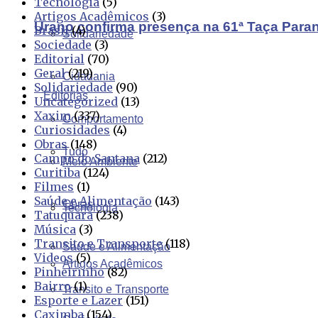
Tecnologia
(5)
Artigos Acadêmicos
(3)
Urano confirma presença na 61ª Taça Para
Brasil
(4)
Solidariedade
Sociedade
(3)
Editorial
(70)
Geral
(219)
Cidadania
Solidariedade
(90)
Editorias
Uncategorized
(13)
Xaxim
(337)
Comportamento
Curiosidades
(4)
Obras
(148)
Tudo
Campo do Santana
(212)
Meio Ambiente
Curitiba
(124)
Filmes
(1)
Saúde e Alimentação
(143)
Obras
Tecnologia
Tatuquara
(238)
Música
(3)
Transito e Transporte
(118)
Saúde e Alimentação
Videos
(5)
Artigos Acadêmicos
Pinheirinho
(82)
Bairro
(1)
Transito e Transporte
Esporte e Lazer
(151)
Caximba
(154)