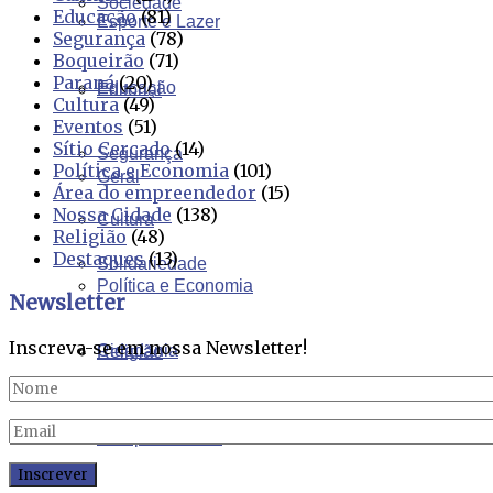
Sociedade
Educação
(81)
Esporte e Lazer
Segurança
(78)
Boqueirão
(71)
Paraná
(20)
Educação
Editorial
Cultura
(49)
Eventos
(51)
Sítio Cercado
(14)
Segurança
Política e Economia
(101)
Geral
Área do empreendedor
(15)
Nossa Cidade
(138)
Cultura
Religião
(48)
Destaques
(13)
Solidariedade
Política e Economia
Newsletter
Inscreva-se em nossa Newsletter!
Cidadania
Religião
Comportamento