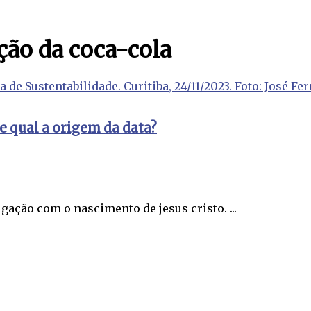
ção da coca-cola
e qual a origem da data?
igação com o nascimento de jesus cristo. ...