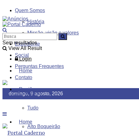
Quem Somos
História
Missão, visão e valores
Sem resultados
Expediente
View All Result
Social
Login
Perguntas Frequentes
Home
Contato
Região
domingo, 9 agosto, 2026
Tudo
Home
Alto Boqueirão