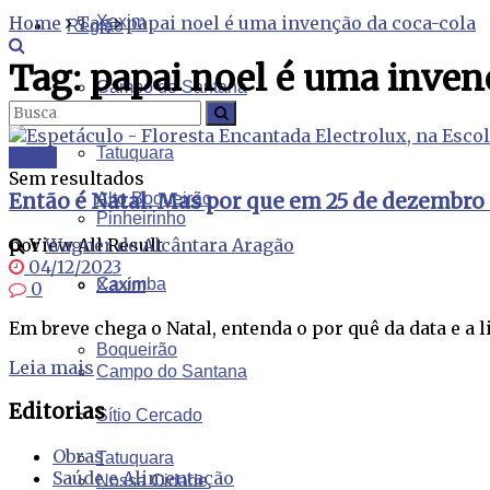
Home
Tag
Xaxim
papai noel é uma invenção da coca-cola
Região
Tag:
papai noel é uma inven
Campo do Santana
Tudo
Tatuquara
Geral
Sem resultados
Então é Natal. Mas por que em 25 de dezembro 
Alto Boqueirão
Pinheirinho
View All Result
por
Wagner de Alcântara Aragão
04/12/2023
Caximba
Xaxim
0
Em breve chega o Natal, entenda o por quê da data e a l
Boqueirão
Leia mais
Campo do Santana
Editorias
Sítio Cercado
Obras
Tatuquara
Saúde e Alimentação
Nossa Cidade