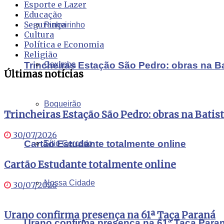
Esporte e Lazer
Educação
Segurança
Pinheirinho
Cultura
Política e Economia
Religião
Trincheiras Estação São Pedro: obras na B
Caximba
Últimas notícias
Boqueirão
Trincheiras Estação São Pedro: obras na Batis
30/07/2026
Cartão Estudante totalmente online
Sítio Cercado
Cartão Estudante totalmente online
Nossa Cidade
30/07/2026
Urano confirma presença na 61ª Taça Paraná
Urano confirma presença na 61ª Taça Para