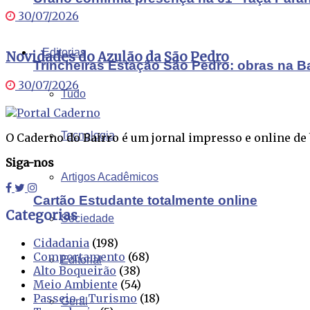
30/07/2026
Editorias
Novidades do Azulão da São Pedro
Trincheiras Estação São Pedro: obras na B
30/07/2026
Tudo
Tecnologia
O Caderno do Bairro é um jornal impresso e online de b
Siga-nos
Artigos Acadêmicos
Cartão Estudante totalmente online
Categorias
Sociedade
Cidadania
(198)
Comportamento
(68)
Editorial
Alto Boqueirão
(38)
Meio Ambiente
(54)
Passeio e Turismo
(18)
Geral