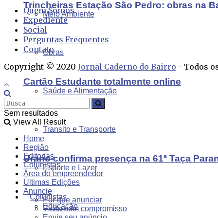
Trincheiras Estação São Pedro: obras na B
Quem Somos
Meio Ambiente
Expediente
Social
Perguntas Frequentes
Contato
Obras
Copyright © 2020
Jornal Caderno do Bairro
- Todos os
Cartão Estudante totalmente online
Saúde e Alimentação
Sem resultados
View All Result
Transito e Transporte
Home
Região
Editorias
Urano confirma presença na 61ª Taça Para
Colunistas
Esporte e Lazer
Área do empreendedor
Últimas Edições
Anuncie
Colunistas
Por que anunciar
Educação
Visita sem compromisso
Envie seu anúncio