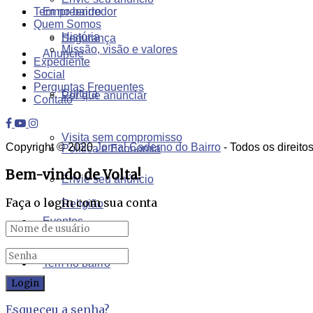
Empreendedor
Tem no bairro
Quem Somos
História
Segurança
Missão, visão e valores
Anuncie
Expediente
Social
Perguntas Frequentes
Cultura
Por que anunciar
Contato
Visita sem compromisso
Copyright © 2020
Jornal Caderno do Bairro
- Todos os direito
Política e Economia
Bem-vindo de Volta!
Envie seu anúncio
Faça o login com sua conta
Religião
Eventos
Tem no bairro
Esqueceu a senha?